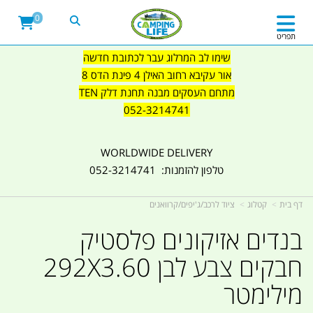
0
תפריט
שימו לב המרלוג עבר לכתובת חדשה
אור עקיבא רחוב האילן 4 פינת הדס 8
מתחם העסקים מבנה תחנת דלק TEN
052-3214741
WORLDWIDE DELIVERY
טלפון להזמנות: 052-3214741
דף בית
קטלוג
ציוד לרכב/ג'יפים/קרוואנים
בנדים אזיקונים פלסטיק
חבקים צבע לבן 292X3.60
מילימטר