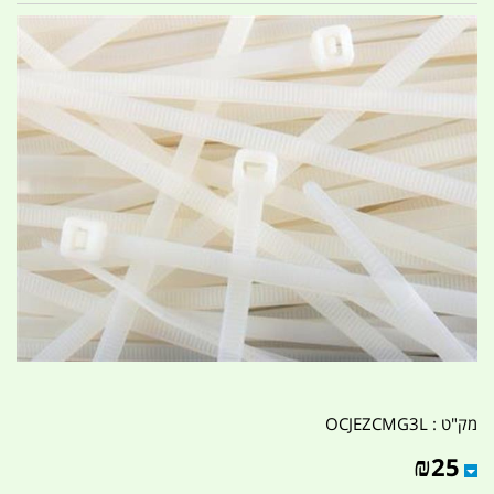
מק"ט :
OCJEZCMG3L
₪
25