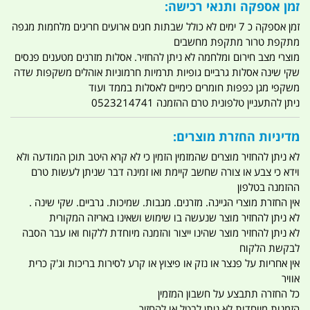
זמן אספקה ותנאי רכישה:
זמן אספקה כ 7 ימים לא כולל שבתות חגים ארועים חריגים מלחמות מגפה
מתקפת טרור מתקפת מחשבים
מוצרי מצב חירום ומלחמה לא ניתן להחזיר. אסלות מזרנים מטענים פנסים
שקי שינה אסלות גרביים גופיות תרמיות חרמוניות אוהלים משקפות שדה
משקפי מגן כפפות חומרים כימיים לאסלות בממד ועוד
ניתן להתעניין טלפונית טרם ההזמנה 0523214741
מדיניות החזרת מוצרים:
לא ניתן להחזיר מוצרים שהמזמין הזמין כי לא קרא היטב תוכן המודעה ולא
וידא כי צבע או צורה שחשב קיימת ואו זמינה דבר שניתן לעשות טרם
ההזמנה בטלפון
אין החזרת מוצרי הגיינה. מזרנים. מגבות. שמיכות. גרביים. שקי שינה .
לא ניתן להחזיר מוצר שנעשה בו שימוש ושאינו באריזה המקורית
לא ניתן להחזיר מוצר שהינו ייצור והזמנה מיוחדת ללקוח ואו עבר הסבה
לבקשת הלקוח
אין אחריות על פנצר או נזק או פיצוץ או קרע לסירות בריכות וג'ק כרית
אוויר
כל החזרה תתבצע על חשבון המזמין
הזמנות מיוחדות לא ניתן לבטל או להחזיר