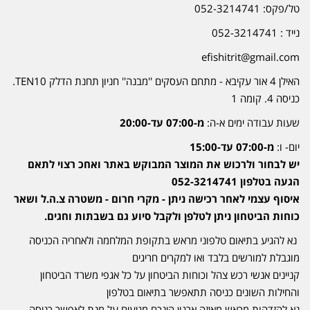
טל/פקס: 052-3214741
נייד : 052-3214741
efishitrit@gmail.com
האילן 4 אור עקיבא - מתחם העסקים ''מבנה'' חניון תחנת הדלק TEN10.
כניסה 4. קומה 1
שעות עבודה ימים א-ה:
מ-07:00 עד-20:00
יום- ו:
מ-07:00 עד-15:00
יש לבחור ולרכוש את המוצר המבוקש באתר ואחכ רצוי לתאם
הגעה בטלפון 052-3214741
איסוף עצמי לאחר רכישה ניתן - מקרי חרום - משטרה צ.ה.ל ושאר
כוחות הביטחון ניתן לטלפן ולקבל סיוע גם בשבתות וחגים.
נא להגיע בתיאום טלפוני מראש בתקופת המלחמה ולאחריה הכניסה
מוגבלת למורשים בלבד ואו למקרים חריגים
קניינים אנשי רכש צהל וכוחות הביטחון על כל אגפי משרד הביטחון
והחילות השונים כניסה תתאפשר בתיאום בטלפון
נא להזדהות מראש מאיזה ארגון הינכם מגיעים על מנת לאפשר כניסה