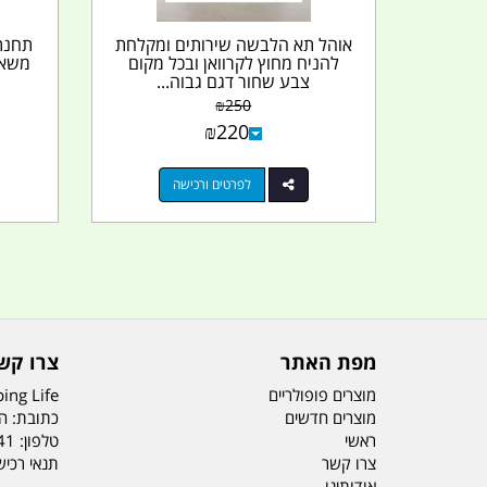
אוהל תא הלבשה שירותים ומקלחת
להניח מחוץ לקרוואן ובכל מקום
צבע שחור דגם גבוה...
₪
250
₪
220
לפרטים ורכישה
מפת האתר
צרו קש
מוצרים פופולריים
ing Life
מוצרים חדשים
כתובת: הדס 19 או
ראשי
טלפון:
41
צרו קשר
תנאי רכי
אודותינו