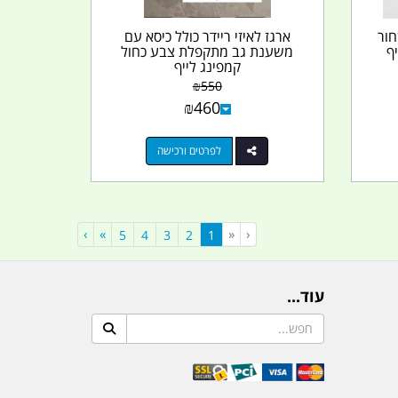
שחור
ארגז לאיזי ריידר כולל כיסא עם
ף
משענת גב מתקפלת צבע כחול
קמפינג לייף
₪
550
₪
460
לפרטים ורכישה
›
»
«
‹
(current)
5
4
3
2
1
עוד...