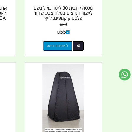
מכסה לחבית 30 ליטר כולל נשם
לייצור חמוצים במלח צבע שחור
לאכ
פלסטיק קמפינג לייף
BELUGA צ
₪
60
₪
55
לפרטים ורכישה