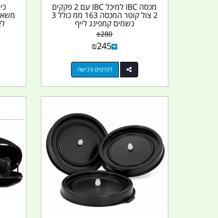
מכסה IBC למיכל IBC עם 2 פקקים
כי
2 צול קוטר המכסה 163 ממ כולל 3
משאב
נשמים קמפינג לייף
לא
₪
280
₪
245
לפרטים ורכישה