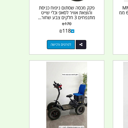
ר קיר נירוסטה 4 MM
פקק מכסה שסתום ניפוח כניסת
זכר הברגה ואום הידוק במרכז 6 ממ
והוצאת אוויר לסאפ וכלי שייט
מתנפחים 3 חלקים צבע שחור...
₪
170
₪
118
לפרטים ורכישה