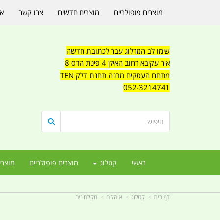
מוצרים פופולריים
מוצרים חדשים
צרו קשר
או
שימו לב המרלוג עבר לכתובת חדשה
אור עקיבא רחוב האילן 4 פינת הדס 8
מתחם העסקים מבנה תחנת דלק TEN
052-3214741
ראשי
קטלוג
מוצרים פופולריים
מוצרי
דף בית
קטלוג
אוהלים
מקלחונים