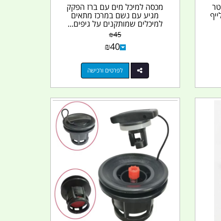
1 צול NPT קוטר
מכסה למיכל מים עם ברז הפקק
מגיע עם נשם במרכז מתאים
למיכלים שמותקנים על גיפים...
₪
45
₪
40
לפרטים ורכישה