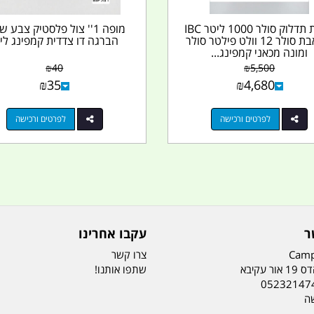
תחנת תדלוק סולר 1000 ליטר IBC
מופה 1'' צול פלסטיק צבע 
משאבת סולר 12 וולט פילטר סולר
הברגה דו צדדית קמפינג ליי
ומונה מכאני קמפינג...
₪
40
₪
5,500
₪
35
₪
4,680
לפרטים ורכישה
לפרטים ורכישה
ר
עקבו אחרינו
Camp
צרו קשר
ר עקיבא
שתפו אותנו!
05232147
שה