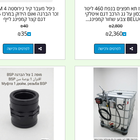
ארגז תא חפצים בנפח 460 ליטר
ניפל מעב
סון על גג הרכב דגם איטלקי
בע שחור קמפינג...
דגם קצר קמפינג לייף
₪
40
₪
2,800
₪
35
₪
2,360
לפרטים ורכישה
לפרטים ורכישה