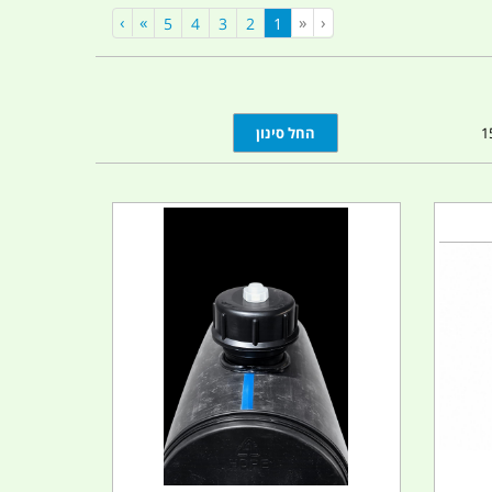
›
»
«
‹
(current)
5
4
3
2
1