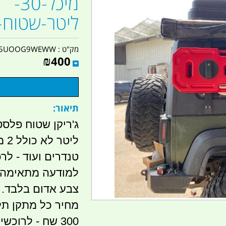
מיכל-30-
ליטר-שטוח-ל
מק"ט :
5UOOG9WEWW
₪
400
תיאור:
לי
טנדרים ועוד - לר
למודעה מתאימה
צבע אדום בלבד. מחי
300 שח - לרוכש