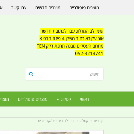
מוצרים פופולריים
מוצרים חדשים
צרו קשר
או
שימו לב המרלוג עבר לכתובת חדשה
אור עקיבא רחוב האילן 4 פינת הדס 8
מתחם העסקים מבנה תחנת דלק TEN
052-3214741
ראשי
קטלוג
מוצרים פופולריים
מוצרי
דף בית
קטלוג
ציוד לרכב/ג'יפים/קרוואנים