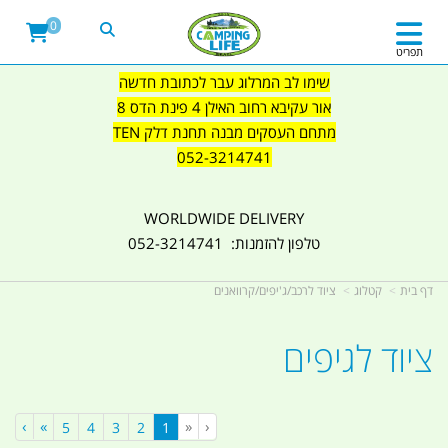
0
תפריט
שימו לב המרלוג עבר לכתובת חדשה
אור עקיבא רחוב האילן 4 פינת הדס 8
מתחם העסקים מבנה תחנת דלק TEN
052-3214741
WORLDWIDE DELIVERY
טלפון להזמנות: 052-3214741
דף בית
קטלוג
ציוד לרכב/ג'יפים/קרוואנים
ציוד לגיפים
›
»
«
‹
(current)
5
4
3
2
1