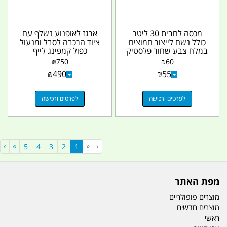
מכסה לחבית 30 ליטר
ארגז לאופנוע נשלף עם
כולל נשם לייצור חמוצים
ציוד הרכבה לסבל ומנעול
במלח צבע שחור פלסטיק
כפול קמפינג לייף
קמפינג לייף
₪
750
₪
60
₪
490
₪
55
לפרטים ורכישה
לפרטים ורכישה
›
»
«
‹
(current)
5
4
3
2
1
מפת האתר
מוצרים פופולריים
מוצרים חדשים
ראשי