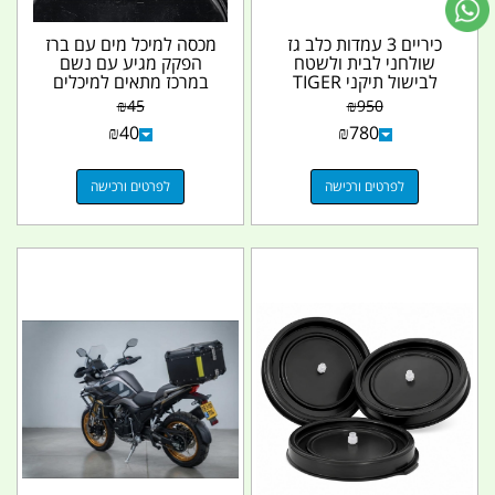
כיריים 3 עמדות כלב גז
מכסה למיכל מים עם ברז
שולחני לבית ולשטח
הפקק מגיע עם נשם
לבישול תיקני TIGER
במרכז מתאים למיכלים
קמפינג לייף
שמותקנים על גיפים...
₪
45
₪
950
₪
40
₪
780
לפרטים ורכישה
לפרטים ורכישה