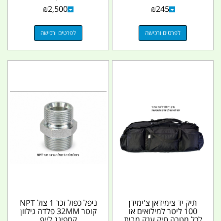
וחג...
₪
2,500
₪
245
לפרטים ורכישה
לפרטים ורכישה
תיק יד צימידאן צ'ימידן
ניפל כפול זכר 1 צול NPT
100 ליטר למילואים או
קוטר 32MM פלדה גילוון
לכל מטרה תיק ענק מבית
קמפינג לייף