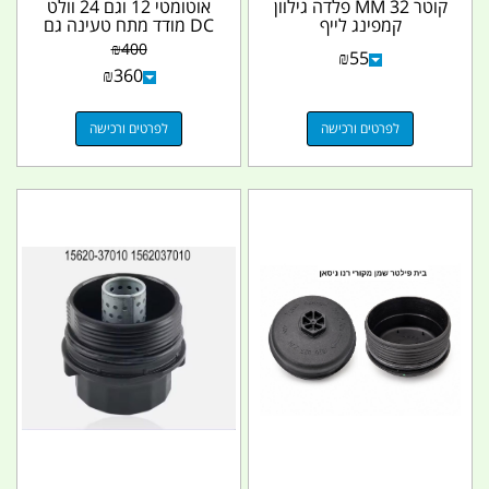
קוטר 32 MM פלדה גילוון
אוטומטי 12 וגם 24 וולט
קמפינג לייף
DC מודד מתח טעינה גם
כשאינו מחובר לחשמל...
₪
400
₪
55
₪
360
לפרטים ורכישה
לפרטים ורכישה