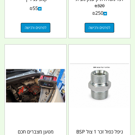
EFOD צבע שחור...
₪
320
₪
55
₪
250
לפרטים ורכישה
לפרטים ורכישה
ניפל כפול זכר 1 צול BSP
מטען מצברים חכם