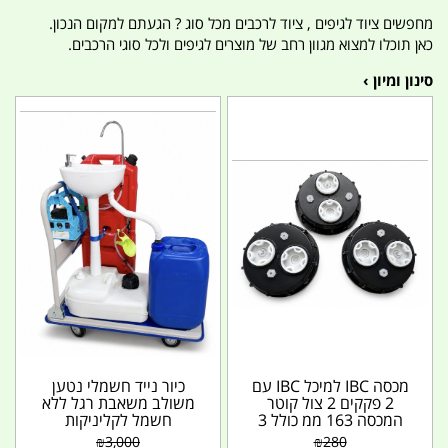
מחפשים ציוד לגיפים , ציוד לרכבים מכל סוג ? הגעתם למקום הנכון.
כאן תוכלו למצוא מגוון רחב של מוצרים לגיפים ולכל סוגי הרכבים.
סינון ומיון ›
מכסה IBC למיכל IBC עם
כיור נייד חשמלי נטען
2 פקקים 2 צול קוטר
משולב משאבת רגל ללא
המכסה 163 ממ כולל 3
חשמל לקליניקות
נשמים קמפינג לייף
לארועים לשומרי שבת
₪
3,000
₪
280