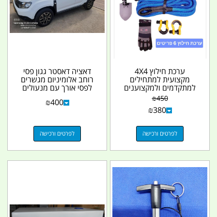
ערכת חילוץ 4X4
דאציה דאסטר גגון פסי
מקצועית למתחילים
רוחב אלומיניום מגשרים
למתקדמים ולמקצוענים
לפסי אורך עם מנעולים
בשטח 6 חלקים קמפינג
קמפינג לייף
₪
450
₪
400
לייף
₪
380
לפרטים ורכישה
לפרטים ורכישה