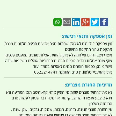
זמן אספקה ותנאי רכישה:
זמן אספקה כ 7 ימים לא כולל שבתות חגים ארועים חריגים מלחמות מגפה
מתקפת טרור מתקפת מחשבים
מוצרי מצב חירום ומלחמה לא ניתן להחזיר. אסלות מזרנים מטענים פנסים
שקי שינה אסלות גרביים גופיות תרמיות חרמוניות אוהלים משקפות שדה
משקפי מגן כפפות חומרים כימיים לאסלות בממד ועוד
ניתן להתעניין טלפונית טרם ההזמנה 0523214741
מדיניות החזרת מוצרים:
לא ניתן להחזיר מוצרים שהמזמין הזמין כי לא קרא היטב תוכן המודעה ולא
וידא כי צבע או צורה שחשב קיימת ואו זמינה דבר שניתן לעשות טרם
ההזמנה בטלפון
אין החזרת מוצרי הגיינה. מזרנים. מגבות. שמיכות. גרביים. שקי שינה .
לא ניתן להחזיר מוצר שנעשה בו שימוש ושאינו באריזה המקורית