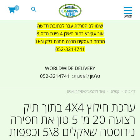
0
תפריט
שימו לב המרלוג עבר לכתובת חדשה
אור עקיבא רחוב האילן 4 פינת הדס 8
מתחם העסקים מבנה תחנת דלק TEN
052-3214741
WORLDWIDE DELIVERY
טלפון להזמנות: 052-3214741
דף בית
קטלוג
ציוד לרכב/ג'יפים/קרוואנים
ערכת חילוץ 4X4 בתוך תיק
רצועה 20 מ' 5 טון את חפירה
נירוסטה שאקלים 8\5 וכפפות