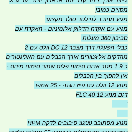
לייצר אורך צינור קצר יותר או ארוך יותר. עד גבול
מסויים כמובן
מגיע מחובר לפילטר סולר מקצועי
מגיע עם אקדח תדלוק אלומיניום - האקדח עם
ס
ביבון 360 מעלות
כבלי הפעלה דרך מצבר 12 DC וולט עם 2
מהדקים אליגטורים אורך הכבלים עם האליגטורים
כ 1.9 מטר אדום סימונו פלוס שחור סימונו מינוס -
אין להפוך בין הכבלים
מנוע 12 וולט עם פיוז הגנה - 25 אמפר
דגם מנוע FLC 40 12
260W
22A
מנוע מסתובב 3200 סיבובים לדקה RPM