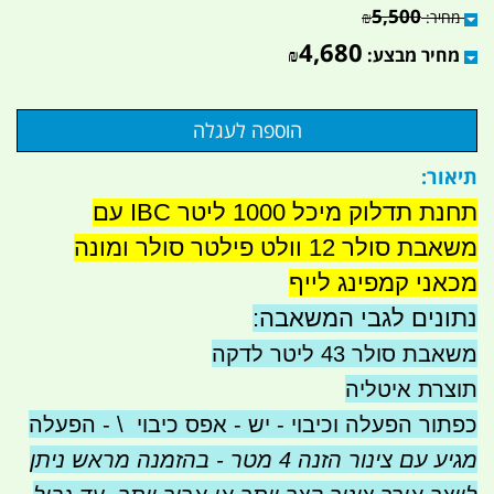
5,500
מחיר:
₪
4,680
מחיר מבצע:
₪
תיאור:
תחנת תדלוק מיכל 1000 ליטר IBC עם
משאבת סולר 12 וולט פילטר סולר ומונה
מכאני קמפינג לייף
נתונים לגבי המשאבה:
משאבת סולר 43 ליטר לדקה
תוצרת איטליה
כפתור הפעלה וכיבוי - יש - אפס כיבוי \ - הפעלה
מגיע עם צינור הזנה 4 מטר - בהזמנה מראש ניתן