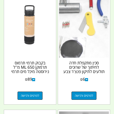
סכין מתקפלת חדה
בקבוק תרמי תרמוס
לחיתוך של שרוכים
תרמוקן 650 ML מ''ל
תולעים לתיקון פנצ'ר צבע
נירוסטה מיכל מים תרמי
צהוב קמפינג לייף
שומר חום וקור מכסה
₪
89
₪
6
עם...
לפרטים ורכישה
לפרטים ורכישה