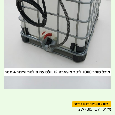
ישנם 6 מוצרים זמינים במלאי.
מק"ט :
2W7BI5IJOY