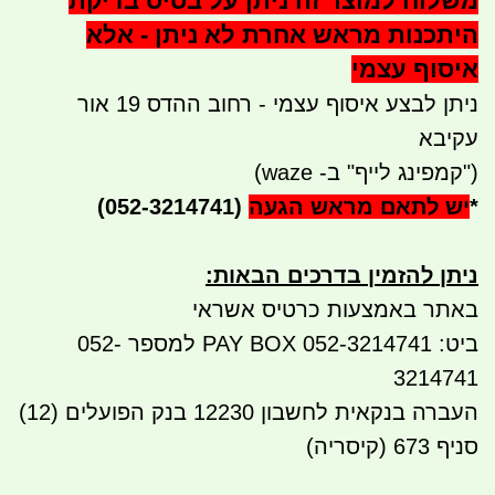
משלוח למוצר זה ניתן על בסיס בדיקת
היתכנות מראש אחרת לא ניתן - אלא
איסוף עצמי
ניתן לבצע איסוף עצמי - רחוב ההדס 19 אור
עקיבא
("קמפינג לייף" ב- waze)
*
יש לתאם מראש הגעה
(052-3214741)
ניתן להזמין בדרכים הבאות
:
באתר באמצעות כרטיס אשראי
ביט: 052-3214741 PAY BOX למספר 052-
3214741
העברה בנקאית לחשבון 12230 בנק הפועלים (12)
סניף 673 (קיסריה)