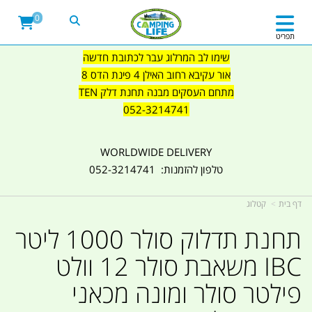
0
תפריט
שימו לב המרלוג עבר לכתובת חדשה
אור עקיבא רחוב האילן 4 פינת הדס 8
מתחם העסקים מבנה תחנת דלק TEN
052-3214741
WORLDWIDE DELIVERY
טלפון להזמנות: 052-3214741
דף בית
קטלוג
תחנת תדלוק סולר 1000 ליטר
IBC משאבת סולר 12 וולט
פילטר סולר ומונה מכאני