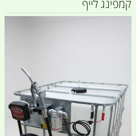
קמפינג לייף