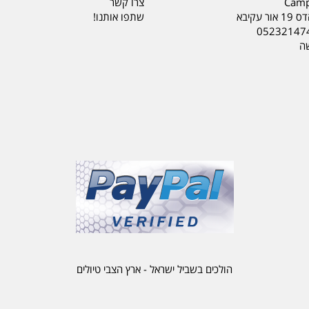
Camp
צרו קשר
ר עקיבא
שתפו אותנו!
05232147
שה
הולכים בשביל ישראל - ארץ הצבי טיולים