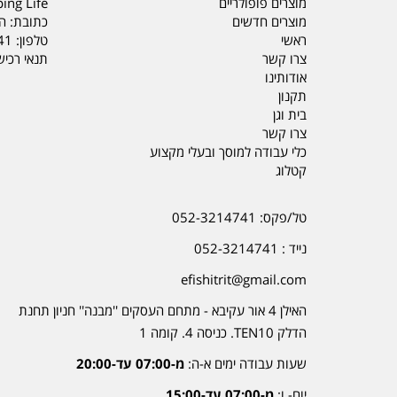
מוצרים פופולריים
ing Life
מוצרים חדשים
כתובת: הדס 19 או
ראשי
טלפון:
41
צרו קשר
תנאי רכי
אודותינו
תקנון
בית וגן
צרו קשר
כלי עבודה למוסך ובעלי מקצוע
קטלוג
טל/פקס: 052-3214741
נייד : 052-3214741
efishitrit@gmail.com
האילן 4 אור עקיבא - מתחם העסקים ''מבנה'' חניון תחנת
הדלק TEN10. כניסה 4. קומה 1
שעות עבודה ימים א-ה:
מ-07:00 עד-20:00
יום- ו:
מ-07:00 עד-15:00