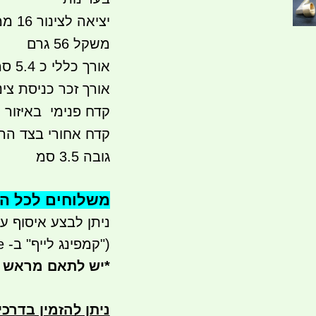
יציאה לצינור 16 ממ
משקל 56 גרם
אורך כללי כ 5.4 סמ
אורך זכר כניסת צינור כ 
קדח פנימי באיזור הזכר
קדח אחורי בצד ההברגה 2\1 חצ
גובה 3.5 סמ
משלוחים לכל הארץ 
ניתן לבצע איסוף עצמי - 
("קמפינג לייף" ב- waze)
*
יש לתאם מראש 
ניתן להזמין בדרכ