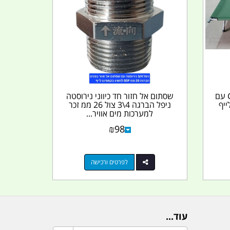
מיטה מתקפלת CAMPTOWN עם
שסתום אל חזור חד כיווני נירוסטה
ייף
ניפל הברגה 4\3 צול 26 ממ זכר
למערכות מים אוויר...
₪
98
לפרטים ורכישה
עוד...