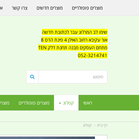
מוצרים פופולריים
מוצרים חדשים
צרו קשר
או
שימו לב המרלוג עבר לכתובת חדשה
אור עקיבא רחוב האילן 4 פינת הדס 8
מתחם העסקים מבנה תחנת דלק TEN
052-3214741
ראשי
קטלוג
מוצרים פופולריים
מוצרי
דף בית
קטלוג