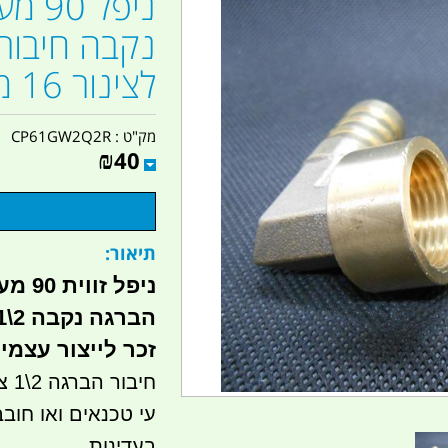
נקבה חיבור 
לצינור 16 ממ' קמפינג לייף
מק"ט :
CP61GW2Q2R
₪
40
תיאור:
ניפל 
זכר לייצור עצמי
חיב
עי טכנאים ואו חובב
בעדינות