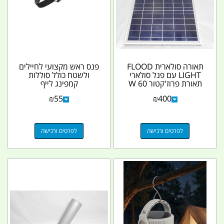
תאורה סולארית FLOOD
פנס ראש מקצועי לחיילים
LIGHT עם פנל סולארי
ולשטח כולל סוללות
תאורת פרוז'קטור 60 W
קמפינג לייף
לבית לקמפינג שטח...
₪
55
₪
400
לפרטים ורכישה
לפרטים ורכישה