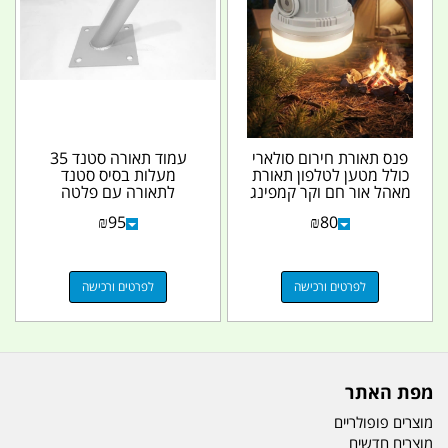
פנס תאורת חירום סולארי
עמוד תאורה סטנד 35
כולל מטען לטלפון תאורת
מעלות בסיס סטנד
מאהל אור חם וקר קמפינג
לתאורה עם פלטה
לייף
15X15 צינור 1.5 צול
₪
95
₪
80
אורך 40...
לפרטים ורכישה
לפרטים ורכישה
מפת האתר
מוצרים פופולריים
מוצרים חדשים