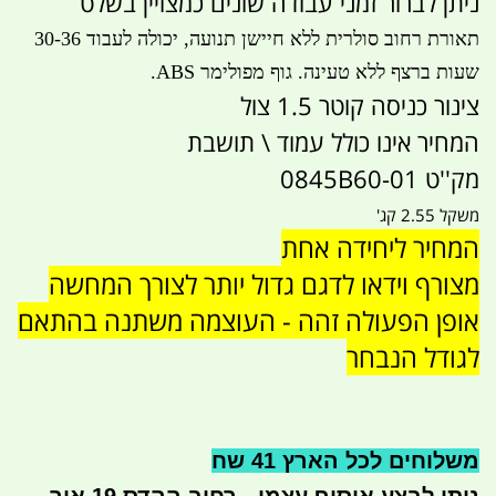
ניתן לברור זמני עבודה שונים כמצויין בשלט
תאורת רחוב סולרית ללא חיישן תנועה, יכולה לעבוד 30-36
שעות ברצף ללא טעינה. גוף מפולימר ABS.
צינור כניסה קוטר 1.5 צול
המחיר אינו כולל עמוד \ תושבת
מק''ט 0845B60-01
משקל 2.55 קג'
המחיר ליחידה אחת
מצורף וידאו לדגם גדול יותר לצורך המחשה
אופן הפעולה זהה - העוצמה משתנה בהתאם
לגודל הנבחר
משלוחים לכל הארץ 41 שח