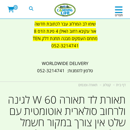
0
תפריט
שימו לב המרלוג עבר לכתובת חדשה
אור עקיבא רחוב האילן 4 פינת הדס 8
מתחם העסקים מבנה תחנת דלק TEN
052-3214741
WORLDWIDE DELIVERY
טלפון להזמנות: 052-3214741
דף בית
קטלוג
תאורה ופנסים
תאורת לד תאורה 60 W לגינה
ולרחוב סולארית אוטומטית עם
שלט אין צורך במקור חשמל