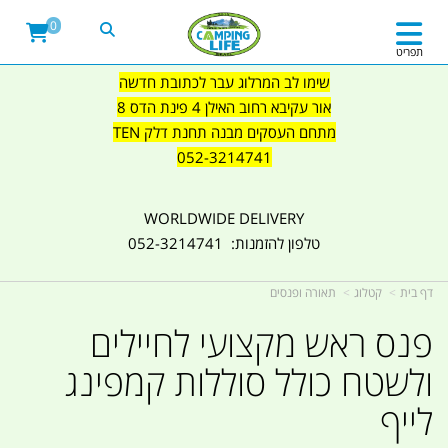
0
תפריט
שימו לב המרלוג עבר לכתובת חדשה
אור עקיבא רחוב האילן 4 פינת הדס 8
מתחם העסקים מבנה תחנת דלק TEN
052-3214741
WORLDWIDE DELIVERY
טלפון להזמנות: 052-3214741
דף בית
קטלוג
תאורה ופנסים
פנס ראש מקצועי לחיילים
ולשטח כולל סוללות קמפינג
לייף