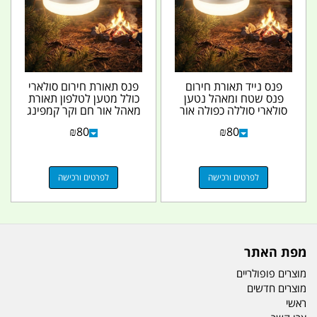
פנס נייד תאורת חירום
פנס תאורת חירום סולארי
פנס שטח ומאהל נטען
כולל מטען לטלפון תאורת
סולארי סוללה כפולה אור
מאהל אור חם וקר קמפינג
לבן \חם זרקור...
לייף
₪
80
₪
80
לפרטים ורכישה
לפרטים ורכישה
מפת האתר
מוצרים פופולריים
מוצרים חדשים
ראשי