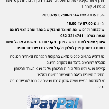
האילן 4 אור עקיבא - מתחם העסקים ''מבנה'' חניון תחנת הדלק TEN10.
כניסה 4. קומה 1
שעות עבודה ימים א-ה:
מ-07:00 עד-20:00
יום- ו:
מ-07:00 עד-15:00
יש לבחור ולרכוש את המוצר המבוקש באתר ואחכ רצוי לתאם
הגעה בטלפון 052-3214741
איסוף עצמי לאחר רכישה ניתן - מקרי חרום - משטרה צ.ה.ל ושאר
כוחות הביטחון ניתן לטלפן ולקבל סיוע גם בשבתות וחגים.
נא להגיע בתיאום טלפוני מראש בתקופת המלחמה ולאחריה הכניסה
מוגבלת למורשים בלבד ואו למקרים חריגים
קניינים אנשי רכש צהל וכוחות הביטחון על כל אגפי משרד הביטחון
והחילות השונים כניסה תתאפשר בתיאום בטלפון
נא להזדהות מראש מאיזה ארגון הינכם מגיעים על מנת לאפשר כניסה
וסיוע.