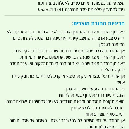
משקפי מגן כפפות חומרים כימיים לאסלות בממד ועוד
ניתן להתעניין טלפונית טרם ההזמנה 0523214741
מדיניות החזרת מוצרים:
לא ניתן להחזיר מוצרים שהמזמין הזמין כי לא קרא היטב תוכן המודעה ולא
וידא כי צבע או צורה שחשב קיימת ואו זמינה דבר שניתן לעשות טרם
ההזמנה בטלפון
אין החזרת מוצרי הגיינה. מזרנים. מגבות. שמיכות. גרביים. שקי שינה .
לא ניתן להחזיר מוצר שנעשה בו שימוש ושאינו באריזה המקורית
לא ניתן להחזיר מוצר שהינו ייצור והזמנה מיוחדת ללקוח ואו עבר הסבה
לבקשת הלקוח
אין אחריות על פנצר או נזק או פיצוץ או קרע לסירות בריכות וג'ק כרית
אוויר
כל החזרה תתבצע על חשבון המזמין
הזמנות מיוחדות לא ניתן לבטל או להחזיר
מוצרי תקופת המלחמה ומלאים מוגבלים לא ניתן להחזיר ומי שרוצה להזמין
ומתכנן להחזיר מוטב לו שלא יזמין
דמי ביטול למוצר 5 אחוז
אין החזרה על דמי משלוח למוצר שכבר נשלח - משלוח שנשלח והוחזר
החיוב יהיה הלוך וחזור .