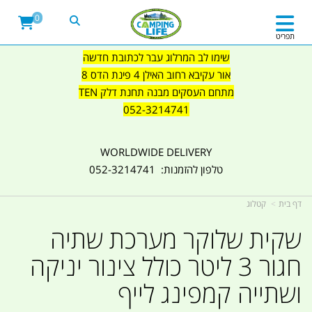
0
תפריט
שימו לב המרלוג עבר לכתובת חדשה
אור עקיבא רחוב האילן 4 פינת הדס 8
מתחם העסקים מבנה תחנת דלק TEN
052-3214741
WORLDWIDE DELIVERY
טלפון להזמנות: 052-3214741
דף בית
קטלוג
שקית שלוקר מערכת שתיה
חגור 3 ליטר כולל צינור יניקה
ושתייה קמפינג לייף