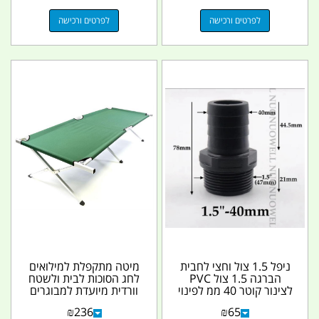
לפרטים ורכישה
לפרטים ורכישה
ניפל 1.5 צול וחצי לחבית
מיטה מתקפלת למילואים
הברגה 1.5 צול PVC
לחג הסוכות לבית ולשטח
לצינור קוטר 40 ממ לפינוי
וורדית מיועדת למבוגרים
נוזלים מהיר...
ילדים ונוער...
₪
236
₪
65