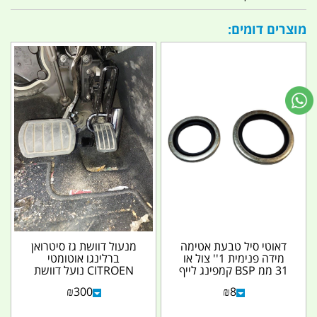
מוצרים דומים:
דאוטי סיל טבעת אטימה
מנעול דוושת גז סיטרואן
מידה פנימית 1'' צול או
ברלינגו אוטומטי
31 ממ BSP קמפינג לייף
CITROEN נועל דוושת
הגז עם מנעול משוריין...
₪
300
₪
8