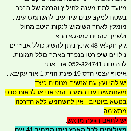
מיועד לתת מענה לחילוץ והרמה של הרכב
בשטח למקצוענים שיודעים להשתמש עימו.
מומלץ לאחר השימוש לנקות היטב מחול
ולשמן. להכינו למפגש הבא.
גיק חקלאי 48 אינץ ניתן להשיג כולל אביזרים
נילווים שיפורטו בנפרד באתר כולל תמונות.
להזמנות 052-324741 או באתר .
איסוף עצמי הדס 19 פינת הזית 1 אור עקיבא .
יש להיוועץ עם אנשים מנוסים כיצד
משתמשים עם המגבה המכאני או לראות סרט
בנושא ביוטיוב - אין להשתמש ללא הדרכה
מתאימה
יש לתאם הגעה מראש
.
משלוחים לכל הארץ ניתן המחיר 41 שח