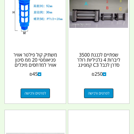
שפתיים לכננת 3500
משתיק קול פילטר אוויר
ליברות 4 גלגיליות רולר
פניאומטי 20 ממ סינון
סדרן לכבל C3 קמפינג
אוויר למדחסים מיכלים
לייף
ולכל מקום ומטרה...
₪
45
₪
250
לפרטים ורכישה
לפרטים ורכישה