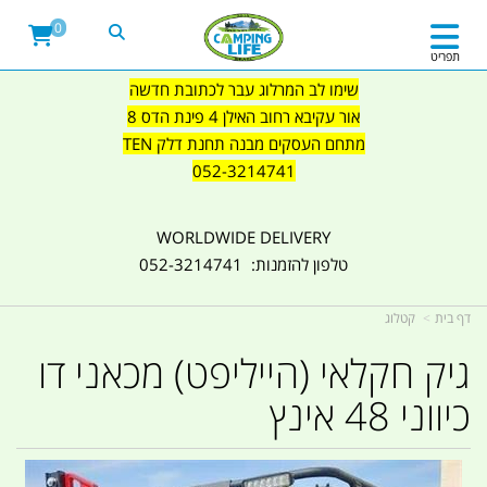
0
תפריט
שימו לב המרלוג עבר לכתובת חדשה
אור עקיבא רחוב האילן 4 פינת הדס 8
מתחם העסקים מבנה תחנת דלק TEN
052-3214741
WORLDWIDE DELIVERY
טלפון להזמנות: 052-3214741
דף בית
קטלוג
גיק חקלאי (הייליפט) מכאני דו
כיווני 48 אינץ