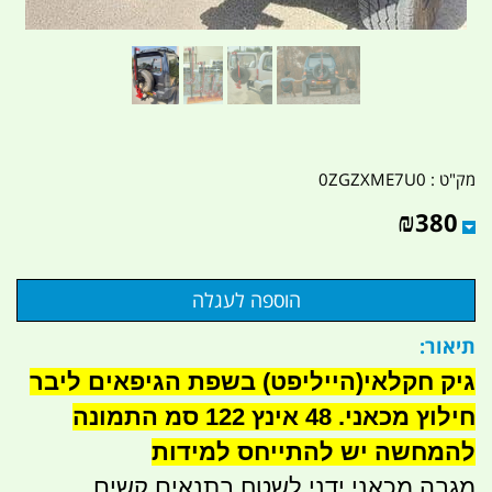
מק"ט :
0ZGZXME7U0
₪
380
תיאור:
גיק חקלאי(הייליפט) בשפת הגיפאים ליבר
חילוץ מכאני. 48 אינץ 122 סמ התמונה
להמחשה יש להתייחס למידות
מגבה מכאני ידני לשטח בתנאים קשים.