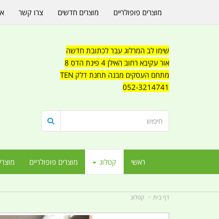
מוצרים פופולריים
מוצרים חדשים
צרו קשר
או
שימו לב המרלוג עבר לכתובת חדשה
אור עקיבא רחוב האילן 4 פינת הדס 8
מתחם העסקים מבנה תחנת דלק TEN
052-3214741
ראשי
קטלוג
מוצרים פופולריים
מוצרי
דף בית
קטלוג