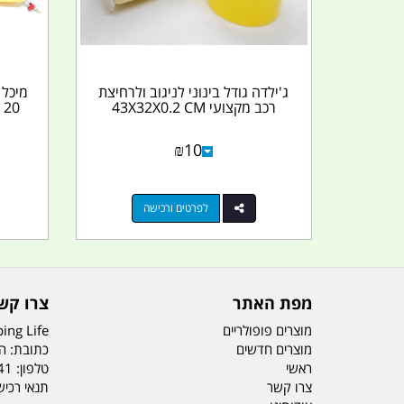
ג'ילדה גודל בינוני לניגוב ולרחיצת
מיכל 
רכב מקצועי 43X32X0.2 CM
0
₪
10
לפרטים ורכישה
מפת האתר
צרו קש
מוצרים פופולריים
ing Life
מוצרים חדשים
כתובת: הדס 19 או
ראשי
טלפון:
41
צרו קשר
תנאי רכי