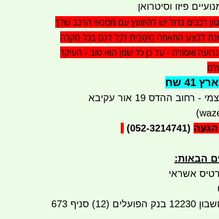
עיים פיזו וסיטרואן
ון רכבים גדול יש להיוועץ עם מכונאי הרכב שלך
נת לבצע התאמה מיטבית לכל דגם בכל מקרה
ועה ואסורה - על כן כל שמן הוא טוב - העיקר
ולם
41 שח
רחוב ההדס 19 אור עקיבא
הגעה
(052-3214741)
ים הבאות
:
טיס אשראי
העברה בנקאית לחשבון 12230 בנק הפועלים (12) סניף 673