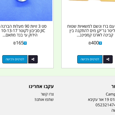
עם ברז ונשם למשאיות שטוח
2 ליטר גר'יקן מים להתקנה בין
JIC ס
קבינה לארגז קמפינג...
הידוק עי בנד מתאם...
₪
165
₪
400
לפרטים ורכישה
לפרטים ורכישה
ר
עקבו אחרינו
Camp
צרו קשר
ר עקיבא
שתפו אותנו!
05232147
שה