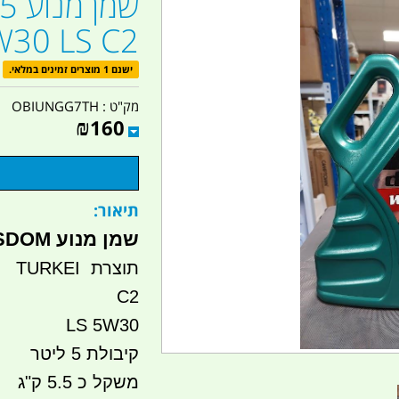
5W30 LS C2 קמפינג 
ישנם 1 מוצרים זמינים במלאי.
מק"ט :
OBIUNGG7TH
₪
160
תיאור:
שמן מנוע DEW WISDOM
תוצרת TURKEI
C2
LS 5W30
קיבולת 5 ליטר
משקל כ 5.5 ק"ג