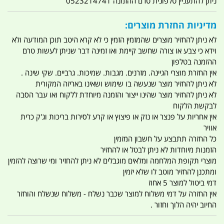
ניתן להתעניין טלפונית טרם ההזמנה 0523214741
מדיניות החזרת מוצרים:
לא ניתן להחזיר מוצרים שהמזמין הזמין כי לא קרא היטב תוכן המודעה ולא
וידא כי צבע או צורה שחשב קיימת ואו זמינה דבר שניתן לעשות טרם
ההזמנה בטלפון
אין החזרת מוצרי הגיינה. מזרנים. מגבות. שמיכות. גרביים. שקי שינה .
לא ניתן להחזיר מוצר שנעשה בו שימוש ושאינו באריזה המקורית
לא ניתן להחזיר מוצר שהינו ייצור והזמנה מיוחדת ללקוח ואו עבר הסבה
לבקשת הלקוח
אין אחריות על פנצר או נזק או פיצוץ או קרע לסירות בריכות וג'ק כרית
אוויר
כל החזרה תתבצע על חשבון המזמין
הזמנות מיוחדות לא ניתן לבטל או להחזיר
מוצרי תקופת המלחמה ומלאים מוגבלים לא ניתן להחזיר ומי שרוצה להזמין
ומתכנן להחזיר מוטב לו שלא יזמין
דמי ביטול למוצר 5 אחוז
אין החזרה על דמי משלוח למוצר שכבר נשלח - משלוח שנשלח והוחזר
החיוב יהיה הלוך וחזור .