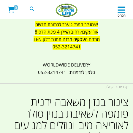
0
תפריט
שימו לב המרלוג עבר לכתובת חדשה
אור עקיבא רחוב האילן 4 פינת הדס 8
מתחם העסקים מבנה תחנת דלק TEN
052-3214741
WORLDWIDE DELIVERY
טלפון להזמנות: 052-3214741
דף בית
קטלוג
צינור בנזין משאבה ידנית
פומפה לשאיבת בנזין סולר
לאוריאה מים ונוזלים למנועים