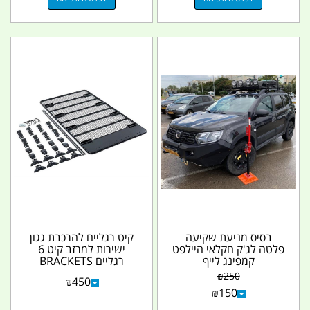
בסיס מניעת שקיעה
קיט רגליים להרכבת גגון
פלטה לג'ק חקלאי היילפט
ישירות למרזב קיט 6
קמפינג לייף
רגליים BRACKETS
UNIVERSAL RAIN
₪
250
₪
450
GUTTER...
₪
150