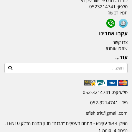
כתובת:
הדס 19 אור עקיבא
טלפון:
0523214741
תנאי רכישה
עקבו אחרינו
צרו קשר
שתפו אותנו!
עוד...
טל/פקס: 052-3214741
נייד : 052-3214741
efishitrit@gmail.com
האילן 4 אור עקיבא - מתחם העסקים ''מבנה'' חניון תחנת הדלק TEN10.
כניסה 4. קומה 1