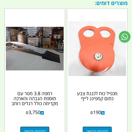
מוצרים דומים:
מכפיל כוח לכננת צבע
רמפה 3.8 מטר עם
כתום קמפינג לייף
תוספת הגבהה והארכה
מקדימה כולל רגלים רוחב
73 סמ' מורכב מ 3
₪
3,750
₪
190
חלקים...
לפרטים ורכישה
לפרטים ורכישה