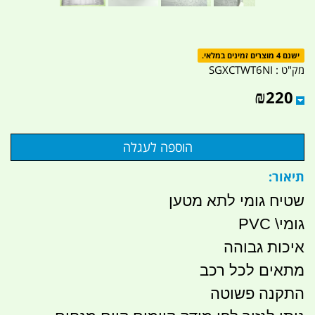
ישנם 4 מוצרים זמינים במלאי.
מק"ט :
SGXCTWT6NI
₪
220
תיאור:
שטיח גומי לתא מטען
גומי\ PVC
איכות גבוהה
מתאים לכל רכב
התקנה פשוטה