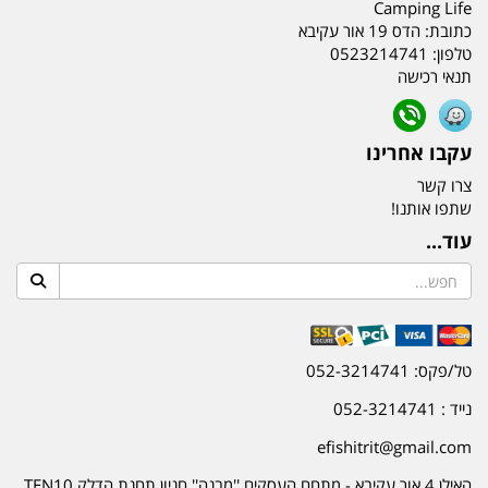
Camping Life
כתובת:
הדס 19 אור עקיבא
טלפון:
0523214741
תנאי רכישה
עקבו אחרינו
צרו קשר
שתפו אותנו!
עוד...
טל/פקס: 052-3214741
נייד : 052-3214741
efishitrit@gmail.com
האילן 4 אור עקיבא - מתחם העסקים ''מבנה'' חניון תחנת הדלק TEN10.