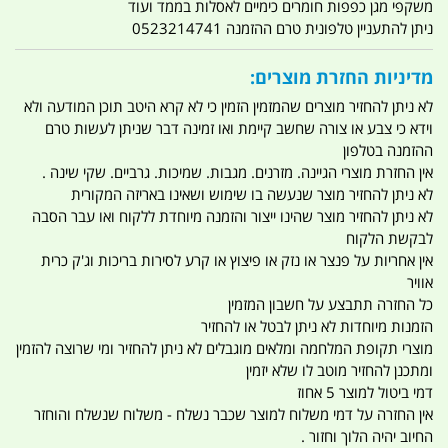
משקפי מגן כפפות חומרים כימיים לאסלות בממד ועוד
ניתן להתעניין טלפונית טרם ההזמנה 0523214741
מדיניות החזרת מוצרים:
לא ניתן להחזיר מוצרים שהמזמין הזמין כי לא קרא היטב תוכן המודעה ולא
וידא כי צבע או צורה שחשב קיימת ואו זמינה דבר שניתן לעשות טרם
ההזמנה בטלפון
אין החזרת מוצרי הגיינה. מזרנים. מגבות. שמיכות. גרביים. שקי שינה .
לא ניתן להחזיר מוצר שנעשה בו שימוש ושאינו באריזה המקורית
לא ניתן להחזיר מוצר שהינו ייצור והזמנה מיוחדת ללקוח ואו עבר הסבה
לבקשת הלקוח
אין אחריות על פנצר או נזק או פיצוץ או קרע לסירות בריכות וג'ק כרית
אוויר
כל החזרה תתבצע על חשבון המזמין
הזמנות מיוחדות לא ניתן לבטל או להחזיר
מוצרי תקופת המלחמה ומלאים מוגבלים לא ניתן להחזיר ומי שרוצה להזמין
ומתכנן להחזיר מוטב לו שלא יזמין
דמי ביטול למוצר 5 אחוז
אין החזרה על דמי משלוח למוצר שכבר נשלח - משלוח שנשלח והוחזר
החיוב יהיה הלוך וחזור .