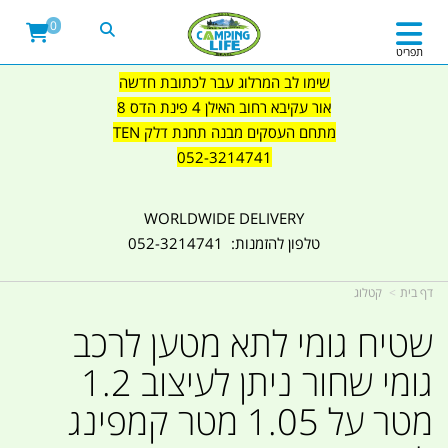
0
תפריט
שימו לב המרלוג עבר לכתובת חדשה
אור עקיבא רחוב האילן 4 פינת הדס 8
מתחם העסקים מבנה תחנת דלק TEN
052-3214741
WORLDWIDE DELIVERY
טלפון להזמנות: 052-3214741
דף בית
קטלוג
שטיח גומי לתא מטען לרכב
גומי שחור ניתן לעיצוב 1.2
מטר על 1.05 מטר קמפינג