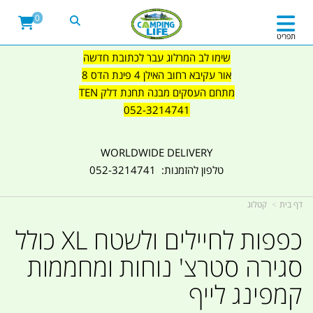
0
תפריט
שימו לב המרלוג עבר לכתובת חדשה
אור עקיבא רחוב האילן 4 פינת הדס 8
מתחם העסקים מבנה תחנת דלק TEN
052-3214741
WORLDWIDE DELIVERY
טלפון להזמנות: 052-3214741
דף בית
קטלוג
כפפות לחיילים ולשטח XL כולל
סגירה סטרצ' נוחות ומחממות
קמפינג לייף