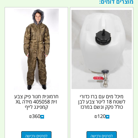
מוצרים דומים:
מיכל מים עם ברז כדורי
חרמונית חגור פיק צבע
לשטח 18 ליטר צבע לבן
זית 405058 מידה XL
כולל פקק ונשם במרכז
קמפינג לייף
קמפינג לייף
₪
360
₪
120
לפרטים ורכישה
לפרטים ורכישה