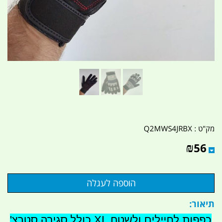
מק"ט :
Q2MWS4JRBX
₪
56
תיאור:
כפפות לחיילים ולשטח XL כולל סגירה סטרצ'