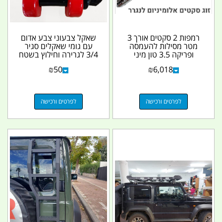
רמפות 2 סקטים אורך 3
שאקל צבעוני צבע אדום
מטר מסילות להעמסה
עם גומי שאקלים סגיר
ופריקה 3.5 טון מיני
3/4 לגרירה וחילוץ בשטח
מחפרון בובקט ועוד...
קמפינג לייף
₪
50
₪
6,018
לפרטים ורכישה
לפרטים ורכישה