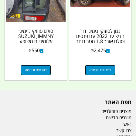
גגון לסוזוקי גימיני דור
סולם סוזוקי ג'ימיני
חדש עד 2022 עם פנסים
SUZUKI JIMMNY
וסולם אורך 1.8 מטר רוחב
אלומיניום משופע
1.25 מטר...
להתקנה על דלת אחורית
₪
550
₪
2,475
מימין...
לפרטים ורכישה
לפרטים ורכישה
מפת האתר
מוצרים פופולריים
מוצרים חדשים
ראשי
צרו קשר