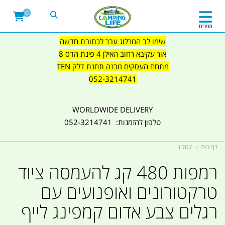
0
תפריט
שימו לב המרלוג עבר לכתובת חדשה
אור עקיבא רחוב האילן 4 פינת הדס 8
מתחם העסקים מבנה תחנת דלק TEN
052-3214741
WORLDWIDE DELIVERY
טלפון להזמנות: 052-3214741
דף בית
קטלוג
רמפות 480 קג להעמסה ציוד
טרקטורונים ואופנועים עם
רגלים צבע אדום קמפינג לייף