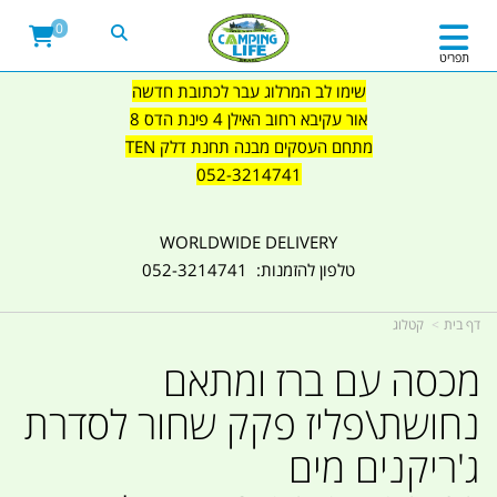
0
תפריט
שימו לב המרלוג עבר לכתובת חדשה
אור עקיבא רחוב האילן 4 פינת הדס 8
מתחם העסקים מבנה תחנת דלק TEN
052-3214741
WORLDWIDE DELIVERY
טלפון להזמנות: 052-3214741
דף בית
קטלוג
מכסה עם ברז ומתאם
נחושת\פליז פקק שחור לסדרת
ג'ריקנים מים