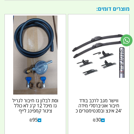
מוצרים דומים:
ווישר מגב לרכב בודד
וסת לבלון גז חיבור לגריל
חיבור אוניברסלי מידה
גז מיכל 12 ק'ג לא כולל
'24 אינצ ובסנטימטרים כ
צינור קמפינג לייף
61 סמ' תפס הוק
₪
95
₪
30