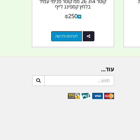
קוטר 4\3 26 ממ קוטר פנימי עמיד
בלחץ קמפינג לייף
₪
250
לפרטים ורכישה
עוד...