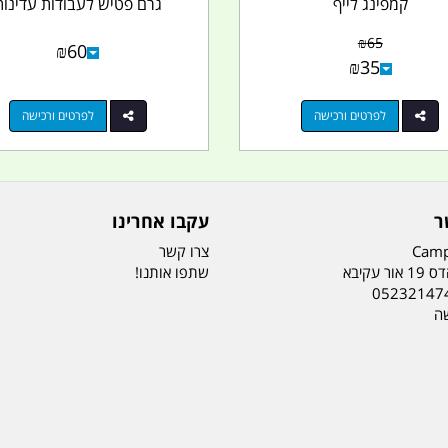
קמפינג לייף
גרם פטיש לעבודות עדינות
₪
65
₪
60
₪
35
לפרטים ורכישה
לפרטים ורכישה
ר
עקבו אחרינו
Camp
צרו קשר
ר עקיבא
שתפו אותנו!
05232147
שה