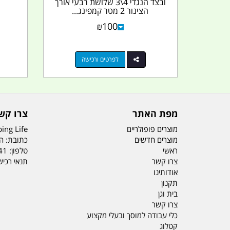
ובצד הנגדי 4\3 שלושת רבעי אורך
הצינור 2 מטר קמפינג...
₪
100
לפרטים ורכישה
מפת האתר
צרו קש
מוצרים פופולריים
ing Life
מוצרים חדשים
כתובת: הדס 19 או
ראשי
טלפון:
41
צרו קשר
תנאי רכי
אודותינו
תקנון
בית וגן
צרו קשר
כלי עבודה למוסך ובעלי מקצוע
קטלוג