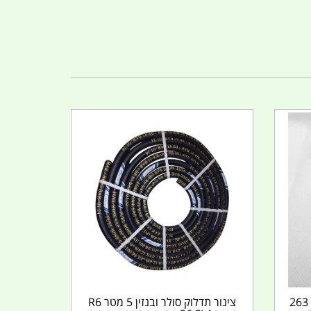
פטיש קמפינג ושטח ידית מעץ 263
צינור תדלוק סולר ובנזין 5 מטר R6