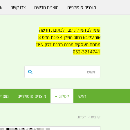
מוצרים פופולריים
מוצרים חדשים
צרו קשר
או
שימו לב המרלוג עבר לכתובת חדשה
אור עקיבא רחוב האילן 4 פינת הדס 8
מתחם העסקים מבנה תחנת דלק TEN
052-3214741
ראשי
קטלוג
מוצרים פופולריים
מוצרי
דף בית
קטלוג