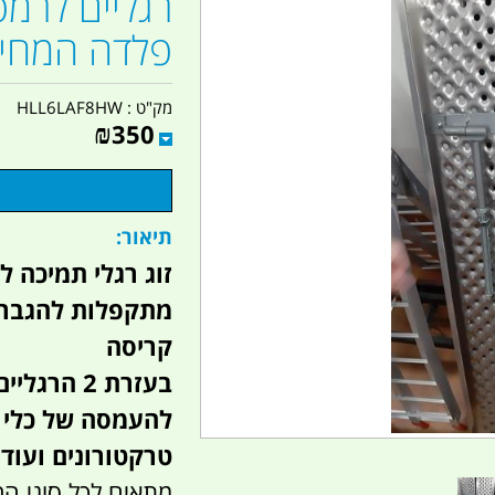
רגליים לרמפ
פלדה המחיר 
מק"ט :
HLL6LAF8HW
₪
350
תיאור:
מתקפלות להגברת
קריסה
בעזרת 2 ה
טרקטורונים ועוד 
מתאים לכל סוגי ה