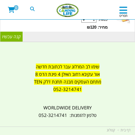
20LITRE WATER CONTAINER WITH TAP
0
CAMPINGLIFE ISRAEL קמפינג לייף
תפריט
כמות:
מחיר: ₪120
שימו לב המרלוג עבר לכתובת חדשה
אור עקיבא רחוב האילן 4 פינת הדס 8
מתחם העסקים מבנה תחנת דלק TEN
052-3214741
WORLDWIDE DELIVERY
טלפון להזמנות: 052-3214741
דף בית
קטלוג