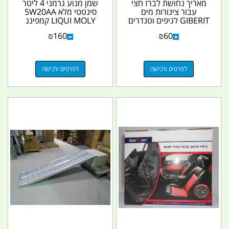
מאריך נחושת לברז חצי
שמן מנוע גרמני 4 ליטר
עבור צינורות מים
סינטטי מלא 5W20AA
GIBERIT לגיפים וטנדרים
LIQUI MOLY קמפינג
קמפינג לייף
לייף
₪
160
₪
60
לפרטים ורכישה
לפרטים ורכישה