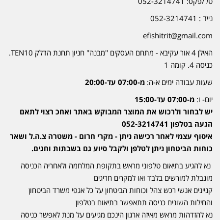
טל/פקס: 052-3214741
נייד : 052-3214741
efishitrit@gmail.com
האילן 4 אור עקיבא - מתחם העסקים ''מבנה'' חניון תחנת הדלק TEN10.
כניסה 4. קומה 1
שעות עבודה ימים א-ה:
מ-07:00 עד-20:00
יום- ו:
מ-07:00 עד-15:00
יש לבחור ולרכוש את המוצר המבוקש באתר ואחכ רצוי לתאם
הגעה בטלפון 052-3214741
איסוף עצמי לאחר רכישה ניתן - מקרי חרום - משטרה צ.ה.ל ושאר
כוחות הביטחון ניתן לטלפן ולקבל סיוע גם בשבתות וחגים.
נא להגיע בתיאום טלפוני מראש בתקופת המלחמה ולאחריה הכניסה
מוגבלת למורשים בלבד ואו למקרים חריגים
קניינים אנשי רכש צהל וכוחות הביטחון על כל אגפי משרד הביטחון
והחילות השונים כניסה תתאפשר בתיאום בטלפון
נא להזדהות מראש מאיזה ארגון הינכם מגיעים על מנת לאפשר כניסה