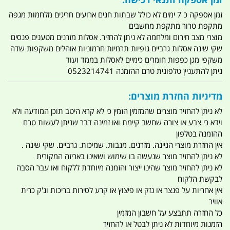
זמן אספקה כ 7 ימים לא כולל שבתות חגים ארועים חריגים מלחמות מגפה
מתקפת טרור מתקפת מחשבים
מוצרי מצב חירום ומלחמה לא ניתן להחזיר. אסלות מזרנים מטענים פנסים
שקי שינה אסלות גרביים גופיות תרמיות חרמוניות אוהלים משקפות שדה
משקפי מגן כפפות חומרים כימיים לאסלות בממד ועוד
ניתן להתעניין טלפונית טרם ההזמנה 0523214741
מדיניות החזרת מוצרים:
לא ניתן להחזיר מוצרים שהמזמין הזמין כי לא קרא היטב תוכן המודעה ולא
וידא כי צבע או צורה שחשב קיימת ואו זמינה דבר שניתן לעשות טרם
ההזמנה בטלפון
אין החזרת מוצרי הגיינה. מזרנים. מגבות. שמיכות. גרביים. שקי שינה .
לא ניתן להחזיר מוצר שנעשה בו שימוש ושאינו באריזה המקורית
לא ניתן להחזיר מוצר שהינו ייצור והזמנה מיוחדת ללקוח ואו עבר הסבה
לבקשת הלקוח
אין אחריות על פנצר או נזק או פיצוץ או קרע לסירות בריכות וג'ק כרית
אוויר
כל החזרה תתבצע על חשבון המזמין
הזמנות מיוחדות לא ניתן לבטל או להחזיר