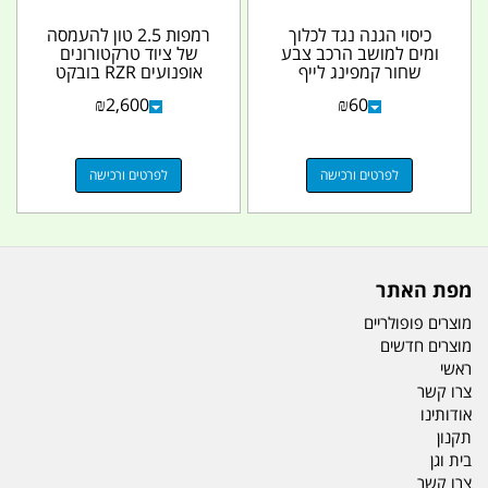
כיסוי הגנה נגד לכלוך
רמפות 2.5 טון להעמסה
ומים למושב הרכב צבע
של ציוד טרקטורונים
שחור קמפינג לייף
אופנועים RZR בובקט
ועוד קמפינג לייף
₪
2,600
₪
60
לפרטים ורכישה
לפרטים ורכישה
מפת האתר
מוצרים פופולריים
מוצרים חדשים
ראשי
צרו קשר
אודותינו
תקנון
בית וגן
צרו קשר