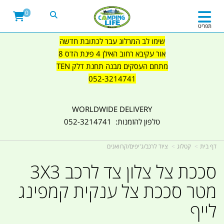
0
תפריט
שימו לב המרלוג עבר לכתובת חדשה
אור עקיבא רחוב האילן 4 פינת הדס 8
מתחם העסקים מבנה תחנת דלק TEN
052-3214741
WORLDWIDE DELIVERY
טלפון להזמנות: 052-3214741
דף בית
קטלוג
ציוד לרכב/ג'יפים/קרוואנים
סככת צל צלון צד לרכב 3X3
מטר סככת צל ענקית קמפינג
לייף