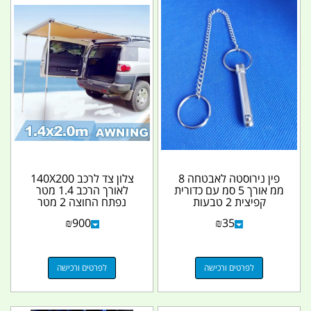
פין נירוסטה לאבטחה 8
צלון צד לרכב 140X200
ממ אורך 5 סמ עם כדורית
לאורך הרכב 1.4 מטר
קפיצית 2 טבעות
נפתח החוצה 2 מטר
ושרשרת אבטחה
קמפינג לייף
₪
900
₪
35
קמפינג...
לפרטים ורכישה
לפרטים ורכישה