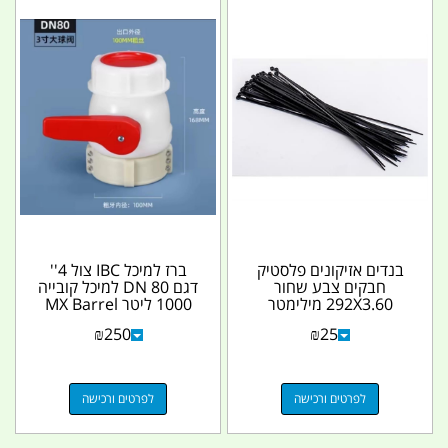
בנדים אזיקונים פלסטיק
ברז למיכל IBC צול 4''
חבקים צבע שחור
דגם DN 80 למיכל קובייה
292X3.60 מילימטר
1000 ליטר MX Barrel
Valve עם רקורד...
₪
250
₪
25
לפרטים ורכישה
לפרטים ורכישה