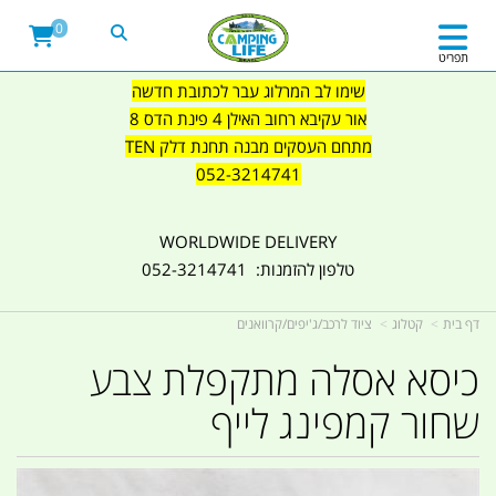
0
תפריט
שימו לב המרלוג עבר לכתובת חדשה
אור עקיבא רחוב האילן 4 פינת הדס 8
מתחם העסקים מבנה תחנת דלק TEN
052-3214741
WORLDWIDE DELIVERY
טלפון להזמנות: 052-3214741
דף בית
קטלוג
ציוד לרכב/ג'יפים/קרוואנים
כיסא אסלה מתקפלת צבע
שחור קמפינג לייף