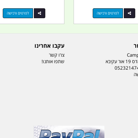
לפרטים ורכישה
לפרטים ורכישה
ר
עקבו אחרינו
Camp
צרו קשר
ר עקיבא
שתפו אותנו!
05232147
שה