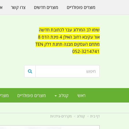
מוצרים פופולריים
מוצרים חדשים
צרו קשר
או
שימו לב המרלוג עבר לכתובת חדשה
אור עקיבא רחוב האילן 4 פינת הדס 8
מתחם העסקים מבנה תחנת דלק TEN
052-3214741
ראשי
קטלוג
מוצרים פופולריים
מוצרי
דף בית
קטלוג
מקררים-צידניות