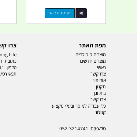
לפרטים ורכישה
מפת האתר
צרו קש
מוצרים פופולריים
ing Life
מוצרים חדשים
כתובת: הדס 19 או
ראשי
טלפון:
41
צרו קשר
תנאי רכי
אודותינו
תקנון
בית וגן
צרו קשר
כלי עבודה למוסך ובעלי מקצוע
קטלוג
טל/פקס: 052-3214741