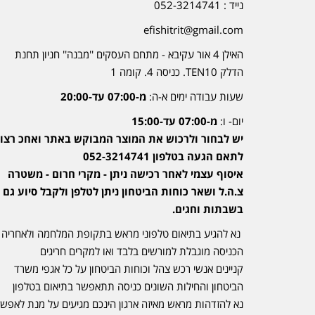
נייד : 052-3214741
efishitrit@gmail.com
האילן 4 אור עקיבא - מתחם העסקים ''מבנה'' חניון תחנת
הדלק TEN10. כניסה 4. קומה 1
שעות עבודה ימים א-ה:
מ-07:00 עד-20:00
יום- ו:
מ-07:00 עד-15:00
יש לבחור ולרכוש את המוצר המבוקש באתר ואחכ רצוי
לתאם הגעה בטלפון 052-3214741
איסוף עצמי לאחר רכישה ניתן - מקרי חרום - משטרה
צ.ה.ל ושאר כוחות הביטחון ניתן לטלפן ולקבל סיוע גם
בשבתות וחגים.
נא להגיע בתיאום טלפוני מראש בתקופת המלחמה ולאחריה
הכניסה מוגבלת למורשים בלבד ואו למקרים חריגים
קניינים אנשי רכש צהל וכוחות הביטחון על כל אגפי משרד
הביטחון והחילות השונים כניסה תתאפשר בתיאום בטלפון
נא להזדהות מראש מאיזה ארגון הינכם מגיעים על מנת לאפש