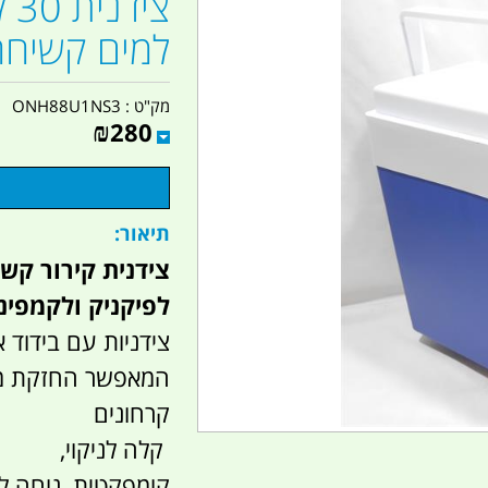
צי
למים קשיחה
מק"ט :
ONH88U1NS3
₪
280
תיאור:
לפיקניק ולקמפינ
צידניות עם בידוד א
המאפשר החזקת מוצ
קרחונים
קלה לניקוי,
קומפקטית, נוחה ל