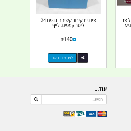
 קרחון 200 מ''ל צר
צידנית קירור קשיחה בנפח 24
 מגיע
ליטר קמפינג לייף
₪
140
לפרטים ורכישה
עוד...