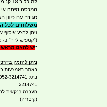
למיכל כ 18 קג מים. וזה כבד מאוד.
המכסה נפתח עי הב
סגירה עם כיוון הש
משלוחים לכל הארץ 
ניתן לבצע איסוף עצמי - 
("קמפינג לייף" ב- waze)
*
יש לתאם מראש 
ניתן להזמין בדרכ
באתר באמצעות כר
3214741
העברה בנקאית לח
(קיסריה)