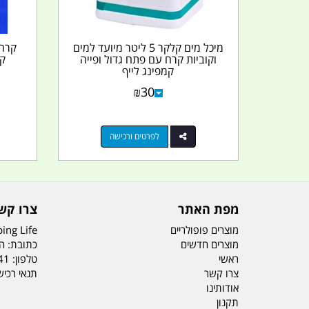
מיכל מים קלקר 5 ליטר מיועד למים
וקוביות קרח עם פתח גדול ופייה
קר
קמפינג לייף
₪
30
לפרטים ורכישה
מפת האתר
צרו קש
מוצרים פופולריים
ing Life
מוצרים חדשים
כתובת: הדס 19 או
ראשי
טלפון:
41
צרו קשר
תנאי רכי
אודותינו
תקנון