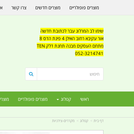
מוצרים פופולריים
מוצרים חדשים
צרו קשר
או
שימו לב המרלוג עבר לכתובת חדשה
אור עקיבא רחוב האילן 4 פינת הדס 8
מתחם העסקים מבנה תחנת דלק TEN
052-3214741
ראשי
קטלוג
מוצרים פופולריים
מוצרי
דף בית
קטלוג
מקררים-צידניות