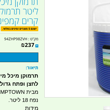
ליטר תרמוקל
קרים קמפינג
ישנם 5 מוצרים זמינים במלאי.
מק"ט :
94ZHP98ZVH
₪
237
תיאור:
לחצן ופתח גדול 
מבית CAMPTOWN
נפח 18 ליטר.
מידות