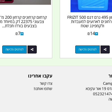
קרחון 495 גרם דגם 500 FRIZIT
קרחום קרחונים
חונים לארועים למעבדות
צבעוני 22375 דק במיוחד
ולקמפינג שטח
בצבעים בורדו תכלת...
₪
7
₪
14
לפרטים ורכישה
לפרטים ורכישה
ר
עקבו אחרינו
Camp
צרו קשר
ר עקיבא
שתפו אותנו!
05232147
שה