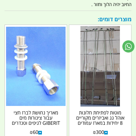
החיוב יהיה הלוך וחזור .
מוצרים דומים:
מוטות לפתיחת חלונות
מאריך נחושת לברז חצי
אוהל גג ואביזרים מקוריים
עבור צינורות מים
8 יחידות במארז עמודים
GIBERIT לגיפים וטנדרים
גמישים קמפינג...
קמפינג לייף
₪
60
₪
300