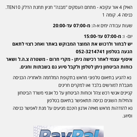
האילן 4 אור עקיבא - מתחם העסקים ''מבנה'' חניון תחנת הדלק TEN10.
כניסה 4. קומה 1
שעות עבודה ימים א-ה:
מ-07:00 עד-20:00
יום- ו:
מ-07:00 עד-15:00
יש לבחור ולרכוש את המוצר המבוקש באתר ואחכ רצוי לתאם
הגעה בטלפון 052-3214741
איסוף עצמי לאחר רכישה ניתן - מקרי חרום - משטרה צ.ה.ל ושאר
כוחות הביטחון ניתן לטלפן ולקבל סיוע גם בשבתות וחגים.
נא להגיע בתיאום טלפוני מראש בתקופת המלחמה ולאחריה הכניסה
מוגבלת למורשים בלבד ואו למקרים חריגים
קניינים אנשי רכש צהל וכוחות הביטחון על כל אגפי משרד הביטחון
והחילות השונים כניסה תתאפשר בתיאום בטלפון
נא להזדהות מראש מאיזה ארגון הינכם מגיעים על מנת לאפשר כניסה
וסיוע.