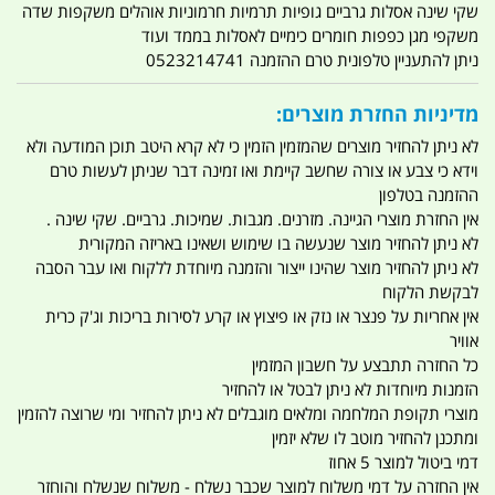
שקי שינה אסלות גרביים גופיות תרמיות חרמוניות אוהלים משקפות שדה
משקפי מגן כפפות חומרים כימיים לאסלות בממד ועוד
ניתן להתעניין טלפונית טרם ההזמנה 0523214741
מדיניות החזרת מוצרים:
לא ניתן להחזיר מוצרים שהמזמין הזמין כי לא קרא היטב תוכן המודעה ולא
וידא כי צבע או צורה שחשב קיימת ואו זמינה דבר שניתן לעשות טרם
ההזמנה בטלפון
אין החזרת מוצרי הגיינה. מזרנים. מגבות. שמיכות. גרביים. שקי שינה .
לא ניתן להחזיר מוצר שנעשה בו שימוש ושאינו באריזה המקורית
לא ניתן להחזיר מוצר שהינו ייצור והזמנה מיוחדת ללקוח ואו עבר הסבה
לבקשת הלקוח
אין אחריות על פנצר או נזק או פיצוץ או קרע לסירות בריכות וג'ק כרית
אוויר
כל החזרה תתבצע על חשבון המזמין
הזמנות מיוחדות לא ניתן לבטל או להחזיר
מוצרי תקופת המלחמה ומלאים מוגבלים לא ניתן להחזיר ומי שרוצה להזמין
ומתכנן להחזיר מוטב לו שלא יזמין
דמי ביטול למוצר 5 אחוז
אין החזרה על דמי משלוח למוצר שכבר נשלח - משלוח שנשלח והוחזר