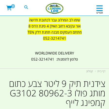
0
תפריט
שימו לב המרלוג עבר לכתובת חדשה
אור עקיבא רחוב האילן 4 פינת הדס 8
מתחם העסקים מבנה תחנת דלק TEN
052-3214741
WORLDWIDE DELIVERY
טלפון להזמנות: 052-3214741
דף בית
קטלוג
צידנית תיק 9 ליטר צבע כתום
מותג פולו 80962-3 G3102
קמפינג לייף