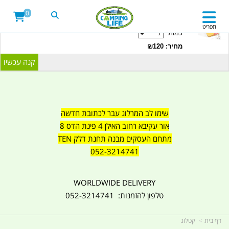
20LITRE WATER CONTAINER WITH TAP
0
CAMPINGLIFE ISRAEL קמפינג לייף
תפריט
כמות:
מחיר: ₪120
שימו לב המרלוג עבר לכתובת חדשה
אור עקיבא רחוב האילן 4 פינת הדס 8
מתחם העסקים מבנה תחנת דלק TEN
052-3214741
WORLDWIDE DELIVERY
טלפון להזמנות: 052-3214741
דף בית
קטלוג