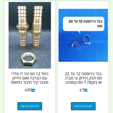
בנד נירוסטה 12 עד 22
ניפל 12 ממ זכר דו צדדי
ממ חבק הידוק עי מברג
עם הברגה ואום הידוק
או בוקסה 7 ממ קמפינג
מעבר קיר חיבור נחושת
לייף
לצינור לצינור 12...
₪
50
₪
7
לפרטים ורכישה
לפרטים ורכישה