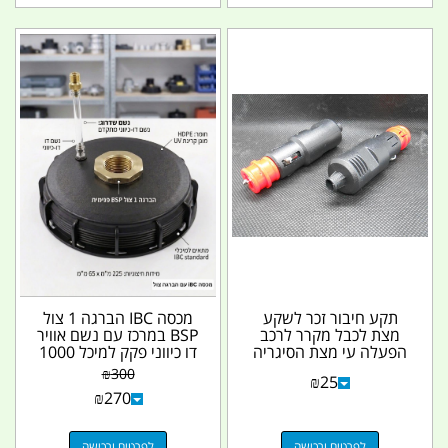
תקע חיבור זכר לשקע
מכסה IBC הברגה 1 צול
מצת לכבל מקרר לרכב
BSP במרכז עם נשם אוויר
הפעלה עי מצת הסיגריה
דו כיווני פקק למיכל 1000
12 וולט DC ראש בלבד...
ליטר קמפינג...
₪
300
₪
25
₪
270
לפרטים ורכישה
לפרטים ורכישה