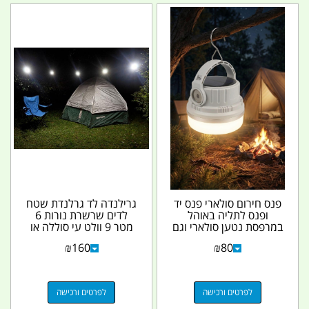
פנס חירום סולארי פנס יד
גרילנדה לד גרלנדת שטח
ופנס לתליה באוהל
לדים שרשרת נורות 6
במרפסת נטען סולארי וגם
מטר 9 וולט עי סוללה או
TYPE C קמפינג...
שקע מצת כולל...
₪
160
₪
80
לפרטים ורכישה
לפרטים ורכישה