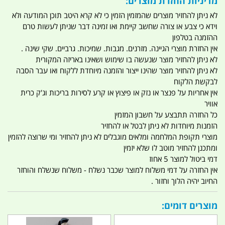
מדיניות החזרת מוצרים:
לא ניתן להחזיר מוצרים שהמזמין הזמין כי לא קרא היטב תוכן המודעה ולא
וידא כי צבע או צורה שחשב קיימת ואו זמינה דבר שניתן לעשות טרם
ההזמנה בטלפון
אין החזרת מוצרי הגיינה. מזרנים. מגבות. שמיכות. גרביים. שקי שינה .
לא ניתן להחזיר מוצר שנעשה בו שימוש ושאינו באריזה המקורית
לא ניתן להחזיר מוצר שהינו ייצור והזמנה מיוחדת ללקוח ואו עבר הסבה
לבקשת הלקוח
אין אחריות על פנצר או נזק או פיצוץ או קרע לסירות בריכות וג'ק כרית
אוויר
כל החזרה תתבצע על חשבון המזמין
הזמנות מיוחדות לא ניתן לבטל או להחזיר
מוצרי תקופת המלחמה ומלאים מוגבלים לא ניתן להחזיר ומי שרוצה להזמין
ומתכנן להחזיר מוטב לו שלא יזמין
דמי ביטול למוצר 5 אחוז
אין החזרה על דמי משלוח למוצר שכבר נשלח - משלוח שנשלח והוחזר
החיוב יהיה הלוך וחזור .
מוצרים דומים: