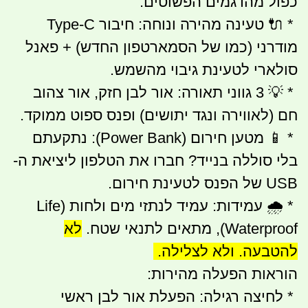
כפול מהדגמים הפשוטים.
* 🔌 טעינה מהירה ונוחה: חיבור Type-C
מודרני (כמו של הסמארטפון החדש) + פאנל
סולארי לטעינת גיבוי מהשמש.
* 💡 3 גווני תאורה: אור לבן חזק, אור צהוב
חם (לאווירה ונגד יתושים) ופנס ספוט ממוקד.
* 📱 מטען חירום (Power Bank): נתקעתם
בלי סוללה בנייד? חברו את הטלפון ליציאת ה-
USB של הפנס לטעינת חירום.
* 🌧 עמידות: עמיד לנתזי מים ולחות (Life
Waterproof), מתאים לתנאי שטח.
לא
להטבעה. ולא לצלילה.
הוראות הפעלה מהירות:
* לחיצה רגילה: הפעלת אור לבן ראשי