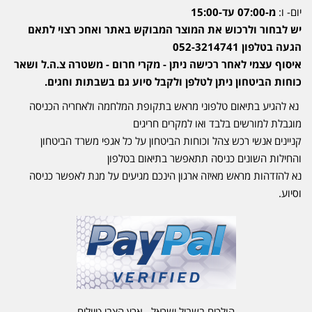
יום- ו:
מ-07:00 עד-15:00
יש לבחור ולרכוש את המוצר המבוקש באתר ואחכ רצוי לתאם
הגעה בטלפון 052-3214741
איסוף עצמי לאחר רכישה ניתן - מקרי חרום - משטרה צ.ה.ל ושאר
כוחות הביטחון ניתן לטלפן ולקבל סיוע גם בשבתות וחגים.
נא להגיע בתיאום טלפוני מראש בתקופת המלחמה ולאחריה הכניסה
מוגבלת למורשים בלבד ואו למקרים חריגים
קניינים אנשי רכש צהל וכוחות הביטחון על כל אגפי משרד הביטחון
והחילות השונים כניסה תתאפשר בתיאום בטלפון
נא להזדהות מראש מאיזה ארגון הינכם מגיעים על מנת לאפשר כניסה
וסיוע.
הולכים בשביל ישראל - ארץ הצבי טיולים