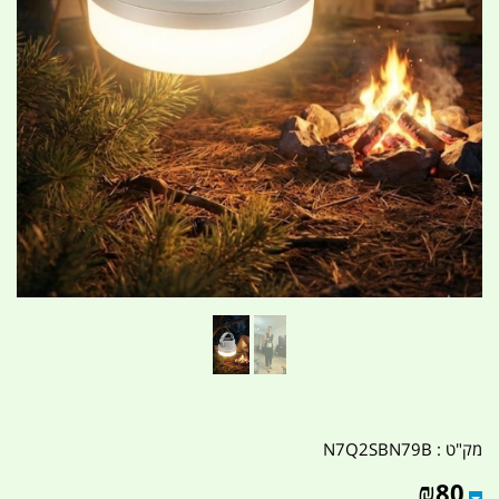
מק"ט :
N7Q2SBN79B
₪
80