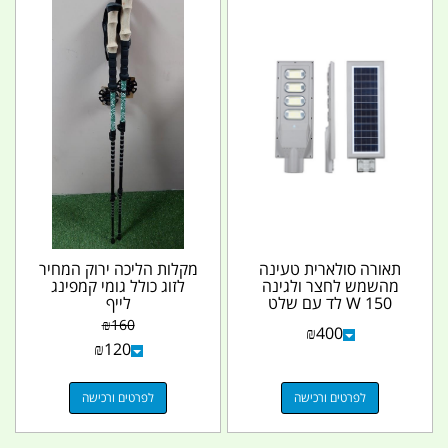
תאורה סולארית טעינה
מקלות הליכה ירוק המחיר
מהשמש לחצר ולגינה
לזוג כולל גומי קמפינג
150 W לד עם שלט
לייף
המשמשת גם לצרכי
₪
160
₪
400
אבטחה...
₪
120
לפרטים ורכישה
לפרטים ורכישה