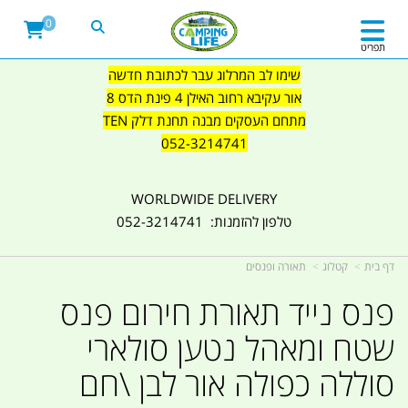
0
תפריט
שימו לב המרלוג עבר לכתובת חדשה
אור עקיבא רחוב האילן 4 פינת הדס 8
מתחם העסקים מבנה תחנת דלק TEN
052-3214741
WORLDWIDE DELIVERY
טלפון להזמנות: 052-3214741
דף בית
קטלוג
תאורה ופנסים
פנס נייד תאורת חירום פנס
שטח ומאהל נטען סולארי
סוללה כפולה אור לבן \חם