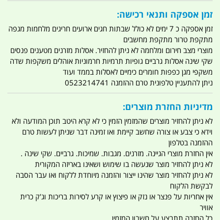
זמן אספקה ותנאי רכישה:
זמן אספקה כ 7 ימים לא כולל שבתות חגים ארועים חריגים מלחמות מגפה
מתקפת טרור מתקפת מחשבים
מוצרי מצב חירום ומלחמה לא ניתן להחזיר. אסלות מזרנים מטענים פנסים
שקי שינה אסלות גרביים גופיות תרמיות חרמוניות אוהלים משקפות שדה
משקפי מגן כפפות חומרים כימיים לאסלות בממד ועוד
ניתן להתעניין טלפונית טרם ההזמנה 0523214741
מדיניות החזרת מוצרים:
לא ניתן להחזיר מוצרים שהמזמין הזמין כי לא קרא היטב תוכן המודעה ולא
וידא כי צבע או צורה שחשב קיימת ואו זמינה דבר שניתן לעשות טרם
ההזמנה בטלפון
אין החזרת מוצרי הגיינה. מזרנים. מגבות. שמיכות. גרביים. שקי שינה .
לא ניתן להחזיר מוצר שנעשה בו שימוש ושאינו באריזה המקורית
לא ניתן להחזיר מוצר שהינו ייצור והזמנה מיוחדת ללקוח ואו עבר הסבה
לבקשת הלקוח
אין אחריות על פנצר או נזק או פיצוץ או קרע לסירות בריכות וג'ק כרית
אוויר
כל החזרה תתבצע על חשבון המזמין