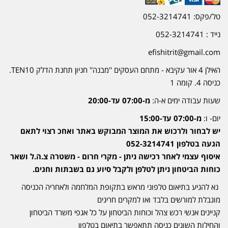
טל/פקס: 052-3214741
נייד : 052-3214741
efishitrit@gmail.com
האילן 4 אור עקיבא - מתחם העסקים ''מבנה'' חניון תחנת הדלק TEN10.
כניסה 4. קומה 1
שעות עבודה ימים א-ה:
מ-07:00 עד-20:00
יום- ו:
מ-07:00 עד-15:00
יש לבחור ולרכוש את המוצר המבוקש באתר ואחכ רצוי לתאם
הגעה בטלפון 052-3214741
איסוף עצמי לאחר רכישה ניתן - מקרי חרום - משטרה צ.ה.ל ושאר
כוחות הביטחון ניתן לטלפן ולקבל סיוע גם בשבתות וחגים.
נא להגיע בתיאום טלפוני מראש בתקופת המלחמה ולאחריה הכניסה
מוגבלת למורשים בלבד ואו למקרים חריגים
קניינים אנשי רכש צהל וכוחות הביטחון על כל אגפי משרד הביטחון
והחילות השונים כניסה תתאפשר בתיאום בטלפון