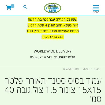
0
תפריט
שימו לב המרלוג עבר לכתובת חדשה
אור עקיבא רחוב האילן 4 פינת הדס 8
מתחם העסקים מבנה תחנת דלק TEN
052-3214741
WORLDWIDE DELIVERY
טלפון להזמנות: 052-3214741
דף בית
קטלוג
תאורה ופנסים
עמוד בסיס סטנד תאורה פלטה
15X15 צינור 1.5 צול גובה 40
סמ'