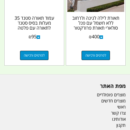
תאורת לילה לגינה ולרחוב
עמוד תאורה סטנד 35
ללא חשמל עם פנל
מעלות בסיס סטנד
סולארי תאורת פרוז'קטור
לתאורה עם פלטה
12 W לבית לקמפינג...
15X15 צינור 1.5 צול
₪
95
₪
400
אורך 40...
לפרטים ורכישה
לפרטים ורכישה
מפת האתר
מוצרים פופולריים
מוצרים חדשים
ראשי
צרו קשר
אודותינו
תקנון