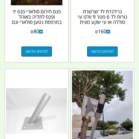
גרילנדת לד שרשרת
פנס חירום סולארי פנס יד
נורות לד 6 מטר 9 וולט עי
ופנס לתליה באוהל
סוללה או עי שקע מצית
במרפסת נטען סולארי וגם
המחיר כולל סוללה...
TYPE C קמפינג...
₪
80
₪
160
לפרטים ורכישה
לפרטים ורכישה