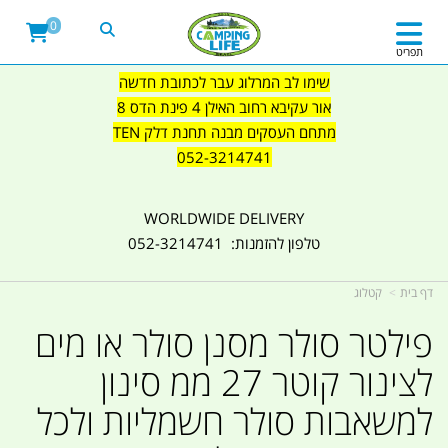
0
תפריט
שימו לב המרלוג עבר לכתובת חדשה
אור עקיבא רחוב האילן 4 פינת הדס 8
מתחם העסקים מבנה תחנת דלק TEN
052-3214741
WORLDWIDE DELIVERY
טלפון להזמנות: 052-3214741
דף בית
קטלוג
פילטר סולר מסנן סולר או מים
לצינור קוטר 27 ממ סינון
למשאבות סולר חשמליות ולכל