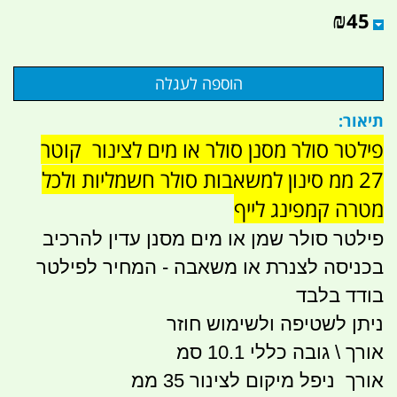
₪
45
תיאור:
פילטר סולר מסנן סולר או מים לצינור קוטר
27 ממ סינון למשאבות סולר חשמליות ולכל
מטרה קמפינג לייף
פילטר סולר שמן או מים מסנן עדין להרכיב
בכניסה לצנרת או משאבה - המחיר לפילטר
בודד בלבד
ניתן לשטיפה ולשימוש חוזר
אורך \ גובה כללי 10.1 סמ
אורך ניפל מיקום לצינור 35 ממ