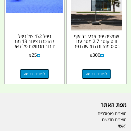
שמשיה יפה צבע בז' אוף
ניפל 2\1 צול ניפל
וויט קוטר 2.7 מטר עם
להרכבת צינור 13 ממ
בסיס מהדורה חדשה נפח
חיבור מנחושת פליז אל
22 ליטר צבע שחור...
ברז או לכל מטרה
₪
25
₪
300
קמפינג...
לפרטים ורכישה
לפרטים ורכישה
מפת האתר
מוצרים פופולריים
מוצרים חדשים
ראשי