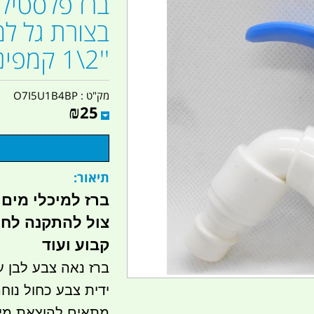
ברז פלסטיק 
בצורת גל למי
''2\1 קמפינג לייף
מק"ט :
O7I5U1B4BP
₪
25
תיאור:
צול להתקנה לחוב
קבוע ועוד
ברז נאה צבע לבן ע
ידית צבע כחול נוח
מתאים להוצאת מים 