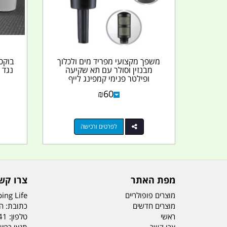
משפך מקצועי מפריד מים ולכלוך
בוקס
מבנזין וסולר עם תא שקיעה
ופילטר פנימי קמפינג לייף
₪
60
לפרטים ורכישה
מפת האתר
צרו קש
מוצרים פופולריים
ing Life
מוצרים חדשים
כתובת: הדס 19 או
ראשי
טלפון:
41
צרו קשר
תנאי רכי