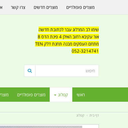
מוצרים פופולריים
מוצרים חדשים
צרו קשר
או
שימו לב המרלוג עבר לכתובת חדשה
אור עקיבא רחוב האילן 4 פינת הדס 8
מתחם העסקים מבנה תחנת דלק TEN
052-3214741
ראשי
קטלוג
מוצרים פופולריים
מוצרי
דף בית
קטלוג