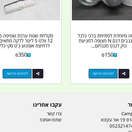
ה מיוחדת לפתיחת ברגי גלגל
מקלחת שטח ערכת שטיפה מ
נגד גנבים דגם N מצופה למניעת
12 וולט 5 ליטר לדקה מתאי
נזק לגנט מגנזיום...
לרחיצת אופנוע ג'ט סקי כלי.
₪
350
₪
150
לפרטים ורכישה
לפרטים ורכישה
ר
עקבו אחרינו
Camp
צרו קשר
ר עקיבא
שתפו אותנו!
05232147
שה