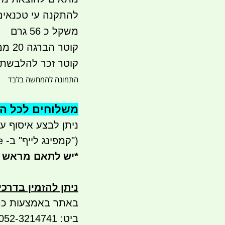
להתקנה עי טכנאים 
משקל כ 56 גרם
קוטר הברגה 20 ממ כאמור חצי צול
קוטר זכר להלבשת צינור 
התמונה להמחשה בלבד
משלוחים לכל הארץ 
ניתן לבצע איסוף עצמי - 
("קמפינג לייף" ב- waze)
*
יש לתאם מראש 
ניתן להזמין בדרכ
באתר באמצעות כר
ביט: 052-3214741