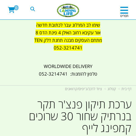
0
תפריט
שימו לב המרלוג עבר לכתובת חדשה
אור עקיבא רחוב האילן 4 פינת הדס 8
מתחם העסקים מבנה תחנת דלק TEN
052-3214741
WORLDWIDE DELIVERY
טלפון להזמנות: 052-3214741
דף בית
קטלוג
ציוד לרכב/ג'יפים/קרוואנים
ערכת תיקון פנצ'ר תקר
בנרתיק שחור 30 שרוכים
קמפינג לייף