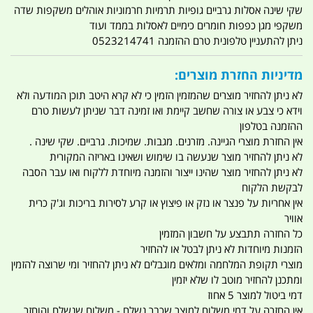
שקי שינה אסלות גרביים גופיות תרמיות חרמוניות אוהלים משקפות שדה
משקפי מגן כפפות חומרים כימיים לאסלות בממד ועוד
ניתן להתעניין טלפונית טרם ההזמנה 0523214741
מדיניות החזרת מוצרים:
לא ניתן להחזיר מוצרים שהמזמין הזמין כי לא קרא היטב תוכן המודעה ולא
וידא כי צבע או צורה שחשב קיימת ואו זמינה דבר שניתן לעשות טרם
ההזמנה בטלפון
אין החזרת מוצרי הגיינה. מזרנים. מגבות. שמיכות. גרביים. שקי שינה .
לא ניתן להחזיר מוצר שנעשה בו שימוש ושאינו באריזה המקורית
לא ניתן להחזיר מוצר שהינו ייצור והזמנה מיוחדת ללקוח ואו עבר הסבה
לבקשת הלקוח
אין אחריות על פנצר או נזק או פיצוץ או קרע לסירות בריכות וג'ק כרית
אוויר
כל החזרה תתבצע על חשבון המזמין
הזמנות מיוחדות לא ניתן לבטל או להחזיר
מוצרי תקופת המלחמה ומלאים מוגבלים לא ניתן להחזיר ומי שרוצה להזמין
ומתכנן להחזיר מוטב לו שלא יזמין
דמי ביטול למוצר 5 אחוז
אין החזרה על דמי משלוח למוצר שכבר נשלח - משלוח שנשלח והוחזר