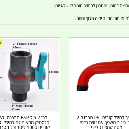
צה להזמין ומתכנן להחזיר מוטב לו שלא יזמין
הוחזר החיוב יהיה הלוך וחזור .
משפך למיכל קוביה IBC הברגה 2
ברז 2 צול BSP הב
 צינור משפך עם זווית כלפי
פלסטיק מתא
מטה קמפינג לייף
קובייה 1000 ליטר וכל מטרה...