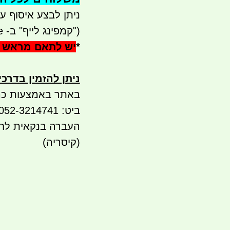
ניתן לבצע איסוף עצמי - 
("קמפינג לייף" ב- waze)
*
יש לתאם מראש 
ניתן להזמין בדרכ
באתר באמצעות כר
ביט: 052-3214741 PAY BOX לטלפון 052-3214741
(קיסריה)