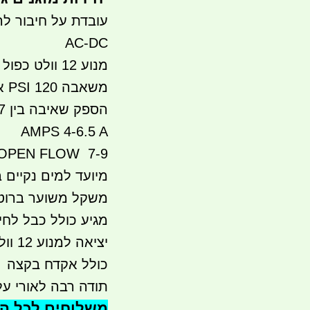
AC-DC
מנוע 12 וולט כפול עם שני מצבים הפעלה (חלש/חזק)
משאבה 120 PSI או במידות של 8.3 באר BAR
הספק שאיבה בין 7 ל 9 ליטר מים לדקה LPM
AMPS 4-6.5 A
7-9 LPM - OPEN FLOW
מיועד למים נקיים 
משקל משוער ברוטו כ 3 קג - של המנ
יציאה למנוע 12 וולט DC עם ממיר באמצע כמובן
כולל אקדח בקצה
תודה רבה לאורי ע
משלוחים לכל הארץ 