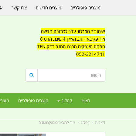
מוצרים פופולריים
מוצרים חדשים
צרו קשר
או
שימו לב המרלוג עבר לכתובת חדשה
אור עקיבא רחוב האילן 4 פינת הדס 8
מתחם העסקים מבנה תחנת דלק TEN
052-3214741
ראשי
קטלוג
מוצרים פופולריים
מוצרי
דף בית
קטלוג
ציוד לרכב/ג'יפים/קרוואנים