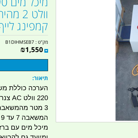
וולט 2 
קמפינג לייף
מק"ט :
B1DIHMSEB7
₪
1,550
תיאור:
3 מטר מהמשאבה לידי המפעיל
המשאבה 7 עד 9 ליטר לדקה 2 מהירויות
ומיועד גם לקרווא