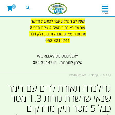
0
תפריט
שימו לב המרלוג עבר לכתובת חדשה
אור עקיבא רחוב האילן 4 פינת הדס 8
מתחם העסקים מבנה תחנת דלק TEN
052-3214741
WORLDWIDE DELIVERY
טלפון להזמנות: 052-3214741
דף בית
קטלוג
תאורה ופנסים
גרילנדה תאורת לדים עם דימר
שנאי שרשרת נורות 1.3 מטר
כבל 5 מטר תיק מהדקים