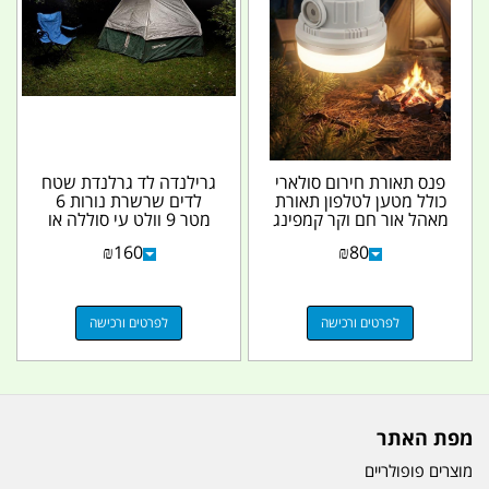
פנס תאורת חירום סולארי
גרילנדה לד גרלנדת שטח
כולל מטען לטלפון תאורת
לדים שרשרת נורות 6
מאהל אור חם וקר קמפינג
מטר 9 וולט עי סוללה או
לייף
שקע מצת כולל...
₪
160
₪
80
לפרטים ורכישה
לפרטים ורכישה
מפת האתר
מוצרים פופולריים