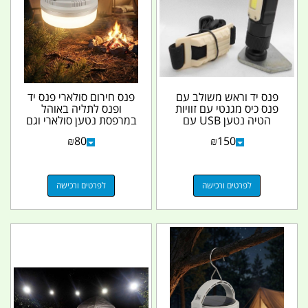
פנס יד וראש משולב עם
פנס חירום סולארי פנס יד
פנס כיס מגנטי עם זוויות
ופנס לתליה באוהל
הטיה נטען USB עם
במרפסת נטען סולארי וגם
רצועת ראש 12000 LM
TYPE C קמפינג...
₪
80
₪
150
לפרטים ורכישה
לפרטים ורכישה