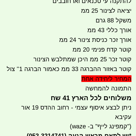
להתקנה עי טכנאים ואו חובבים
יציאה לצינור 25 ממ
משקל 88 גרם
אורך כללי 43
ממ
אורך זכר כניסת צינור 24 ממ
קוטר קדח פנימי 20 ממ
קוטר זכר 25 ממ היכן שמתלבש הצינור
קוטר באזור ההברגה 33 ממ כאמור הברגה 1'' צול
המחיר ליחידה אחת
התמונה להמחשה
משלוחים לכל הארץ 41 שח
ניתן לבצע איסוף עצמי - רחוב ההדס 19 אור
עקיבא
("קמפינג לייף" ב- waze)
*
יש לתאם מראש הגעה
(052-3214741)