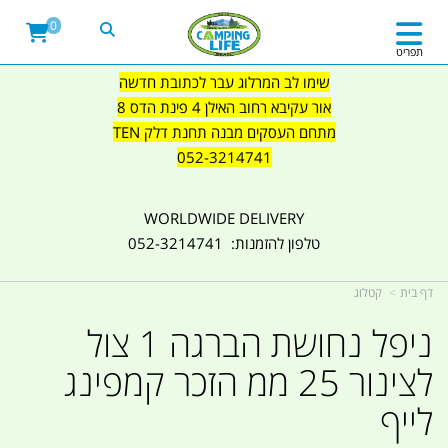
0
תפריט
שימו לב המרלוג עבר לכתובת חדשה
אור עקיבא רחוב האילן 4 פינת הדס 8
מתחם העסקים מבנה תחנת דלק TEN
052-3214741
WORLDWIDE DELIVERY
טלפון להזמנות: 052-3214741
דף בית
קטלוג
ניפל נחושת הברגה 1 צול
לצינור 25 ממ הזכר קמפינג
לייף