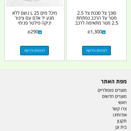
סוכך צל סככת צל 2.5
מיכל מים 25 L נשם ללא
מטר על הרכב נפתחת
מגע יד אדם עם צינור
2.5 מטר מתאימה לרכב
יניקה פילטר פנימי
וקראוון מידה מיוחדת...
ומשקולת הברגה חצי...
₪
290
₪
1,300
לפרטים ורכישה
לפרטים ורכישה
מפת האתר
מוצרים פופולריים
מוצרים חדשים
ראשי
צרו קשר
אודותינו
תקנון
בית וגן