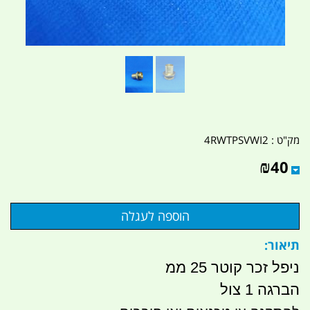
מק"ט :
4RWTPSVWI2
₪
40
תיאור:
ניפל זכר קוטר 25 ממ
הברגה 1 צול