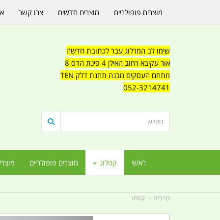
מוצרים פופולריים
מוצרים חדשים
צרו קשר
או
שימו לב המרלוג עבר לכתובת חדשה
אור עקיבא רחוב האילן 4 פינת הדס 8
מתחם העסקים מבנה תחנת דלק TEN
052-3214741
ראשי
קטלוג
מוצרים פופולריים
מוצרי
דף בית
קטלוג