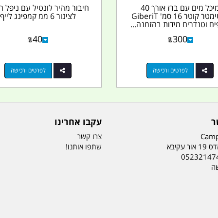
מיכל מים עם ברז אורך 40
חיבור מהיר לונטיל עם ניפל ח
סנטימטר קוטר 16 סמ' GiberiT
לצינור 6 ממ קמפינג לייף
ים וטנדרים מידות בהזמנה...
₪
40
₪
300
לפרטים ורכישה
לפרטים ורכישה
ר
עקבו אחרינו
Camp
צרו קשר
ר עקיבא
שתפו אותנו!
05232147
שה