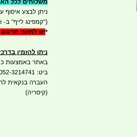
משלוחים לכל הארץ ניתן 41 שח עי ש
ניתן לבצע איסוף עצמי - 
(
"קמפינג לייף" ב- waze)
*
יש לתאם מראש 
ניתן להזמין בדרכ
באתר באמצעות כר
ביט: 052-3214741 PAY BOX
(קיסריה)