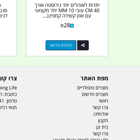
יתדות לאוהלים יתד נירוסטה אורך
40 CM עובי 10 MM יתד מקצועי
עם אוזן קשירה קמפינג...
לגיפ
₪
28
לפרטים ורכישה
מפת האתר
צרו קש
מוצרים פופולריים
ing Life
מוצרים חדשים
כתובת: הדס 19 או
ראשי
טלפון:
41
צרו קשר
תנאי רכי
אודותינו
תקנון
בית וגן
צרו קשר
כלי עבודה למוסך ובעלי מקצוע