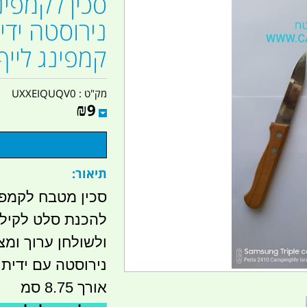
סכין לקמפינ
קמפינג לייף
מק"ט :
UXXEIQUQV0
₪
9
תיאור:
סכין מטבח לקמפ
להכנת סלט לקילוף
ולשולחן ערוך ומצו
נירוסטה עם ידית
אורך 8.75 סמ