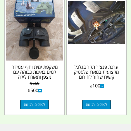
ערכת פנצ'ר תקר בגלגל
משקפת ימית וחוף עמידה
מקצועית במארז פלסטיק
למים באיכות גבוהה עם
קשיח שחור לחירום
מצפן ותאורת לילה
בשטח ובתנאי חילוץ...
SEGEL FERNGLAS
₪
550
₪
100
10X50...
₪
500
לפרטים ורכישה
לפרטים ורכישה