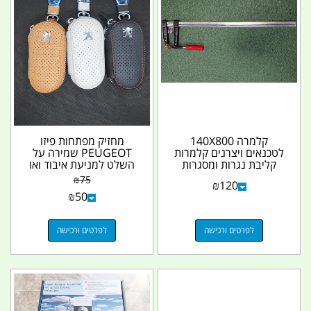
קלמרה 140X800
מחזיק מפתחות פיזו
לטכנאים ויצרנים קלמרות
PEUGEOT שמירה על
קליבת נגרות ומסגרות
השלט למניעת איבוד ואו
זרועות 20 סמ \ 90 סמ...
רטיבות למכוניות עם
₪
75
₪
120
שלט...
₪
50
לפרטים ורכישה
לפרטים ורכישה