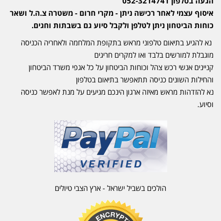
הגעה בטלפון 052-3214741
איסוף עצמי לאחר רכישה ניתן - מקרי חרום - משטרה צ.ה.ל ושאר
כוחות הביטחון ניתן לטלפן ולקבל סיוע גם בשבתות וחגים.
נא להגיע בתיאום טלפוני מראש בתקופת המלחמה ולאחריה הכניסה
מוגבלת למורשים בלבד ואו למקרים חריגים
קניינים אנשי רכש צהל וכוחות הביטחון על כל אגפי משרד הביטחון
והחילות השונים כניסה תתאפשר בתיאום בטלפון
נא להזדהות מראש מאיזה ארגון הינכם מגיעים על מנת לאפשר כניסה
וסיוע.
הולכים בשביל ישראל - ארץ הצבי טיולים