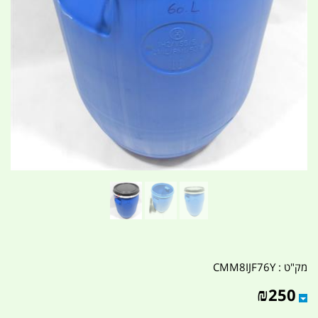
מק"ט :
CMM8IJF76Y
₪
250