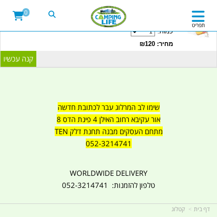
20LITRE WATER CONTAINER WITH TAP
0
CAMPINGLIFE ISRAEL קמפינג לייף
תפריט
כמות:
מחיר: ₪120
שימו לב המרלוג עבר לכתובת חדשה
אור עקיבא רחוב האילן 4 פינת הדס 8
מתחם העסקים מבנה תחנת דלק TEN
052-3214741
WORLDWIDE DELIVERY
טלפון להזמנות: 052-3214741
דף בית
קטלוג