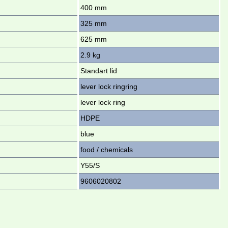
400 mm
325 mm
625 mm
2.9 kg
Standart lid
lever lock ringring
lever lock ring
HDPE
blue
food / chemicals
Y55/S
9606020802