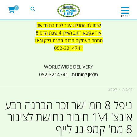
0
תפריט
שימו לב המרלוג עבר לכתובת חדשה
אור עקיבא רחוב האילן 4 פינת הדס 8
מתחם העסקים מבנה תחנת דלק TEN
052-3214741
WORLDWIDE DELIVERY
טלפון להזמנות: 052-3214741
דף בית
קטלוג
ניפל 8 ממ ישר זכר הברגה רבע
אינצ' 4\1 חיבור נחושת לצינור
8 ממ' קמפינג לייף