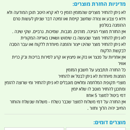
מדיניות החזרת מוצרים:
לא ניתן להחזיר מוצרים שהמזמין הזמין כי לא קרא היטב תוכן המודעה ולא
וידא כי צבע או צורה שחשב קיימת ואו זמינה דבר שניתן לעשות טרם
ההזמנה בטלפון
אין החזרת מוצרי הגיינה. מזרנים. מגבות. שמיכות. גרביים. שקי שינה .
לא ניתן להחזיר מוצר שנעשה בו שימוש ושאינו באריזה המקורית
לא ניתן להחזיר מוצר שהינו ייצור והזמנה מיוחדת ללקוח ואו עבר הסבה
לבקשת הלקוח
אין אחריות על פנצר או נזק או פיצוץ או קרע לסירות בריכות וג'ק כרית
אוויר
כל החזרה תתבצע על חשבון המזמין
הזמנות מיוחדות לא ניתן לבטל או להחזיר
מוצרי תקופת המלחמה ומלאים מוגבלים לא ניתן להחזיר ומי שרוצה להזמין
ומתכנן להחזיר מוטב לו שלא יזמין
דמי ביטול למוצר 5 אחוז
אין החזרה על דמי משלוח למוצר שכבר נשלח - משלוח שנשלח והוחזר
החיוב יהיה הלוך וחזור .
מוצרים דומים: