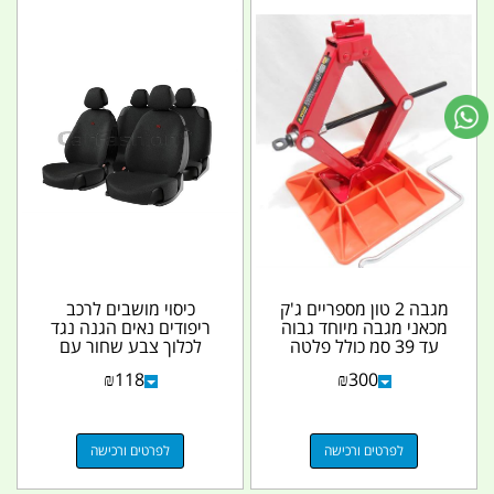
מגבה 2 טון מספריים ג'ק
כיסוי מושבים לרכב
מכאני מגבה מיוחד גבוה
ריפודים נאים הגנה נגד
עד 39 סמ כולל פלטה
לכלוך צבע שחור עם
למניעת שקיעה...
הדפס אדום קטן קמפינג...
₪
118
₪
300
לפרטים ורכישה
לפרטים ורכישה