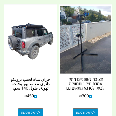
חצובה לאופניים מתקן
خزان مياه لجيب برونكو
עמדת תיקון ותחזוקה
دائري مع صنبور وفتحة
לבית ולסדנא מתאים גם
تهوية، طول 140 سم،
כמתנה מקורית קמפינג...
قطر 16 سم، سعة...
₪
450
₪
300
לפרטים ורכישה
לפרטים ורכישה