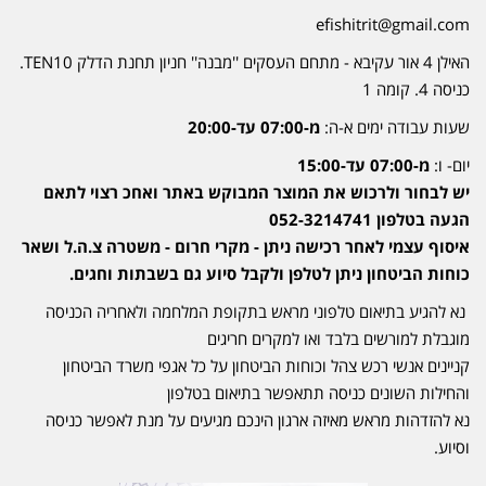
efishitrit@gmail.com
האילן 4 אור עקיבא - מתחם העסקים ''מבנה'' חניון תחנת הדלק TEN10.
כניסה 4. קומה 1
שעות עבודה ימים א-ה:
מ-07:00 עד-20:00
יום- ו:
מ-07:00 עד-15:00
יש לבחור ולרכוש את המוצר המבוקש באתר ואחכ רצוי לתאם
הגעה בטלפון 052-3214741
איסוף עצמי לאחר רכישה ניתן - מקרי חרום - משטרה צ.ה.ל ושאר
כוחות הביטחון ניתן לטלפן ולקבל סיוע גם בשבתות וחגים.
נא להגיע בתיאום טלפוני מראש בתקופת המלחמה ולאחריה הכניסה
מוגבלת למורשים בלבד ואו למקרים חריגים
קניינים אנשי רכש צהל וכוחות הביטחון על כל אגפי משרד הביטחון
והחילות השונים כניסה תתאפשר בתיאום בטלפון
נא להזדהות מראש מאיזה ארגון הינכם מגיעים על מנת לאפשר כניסה
וסיוע.