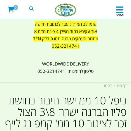
0
תפריט
שימו לב המרלוג עבר לכתובת חדשה
אור עקיבא רחוב האילן 4 פינת הדס 8
מתחם העסקים מבנה תחנת דלק TEN
052-3214741
WORLDWIDE DELIVERY
טלפון להזמנות: 052-3214741
דף בית
קטלוג
ניפל 10 ממ ישר חיבור נחושת
פליז הברגה ישרה 8\3 הצול
זכר לצינור 10 ממ' קמפינג לייף