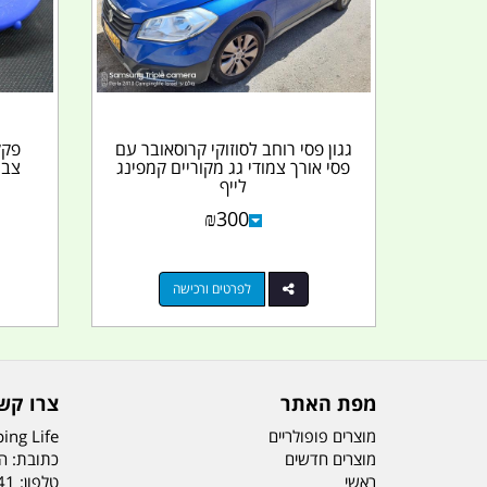
גגון פסי רוחב לסוזוקי קרוסאובר עם
פקק
פסי אורך צמודי גג מקוריים קמפינג
צבע
לייף
₪
300
לפרטים ורכישה
מפת האתר
צרו קש
מוצרים פופולריים
ing Life
מוצרים חדשים
כתובת: הדס 19 או
ראשי
טלפון:
41