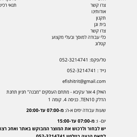
צרו קשר
תנאי רכי
אודותינו
תקנון
בית וגן
צרו קשר
כלי עבודה למוסך ובעלי מקצוע
קטלוג
טל/פקס: 052-3214741
נייד : 052-3214741
efishitrit@gmail.com
האילן 4 אור עקיבא - מתחם העסקים ''מבנה'' חניון תחנת
הדלק TEN10. כניסה 4. קומה 1
שעות עבודה ימים א-ה:
מ-07:00 עד-20:00
יום- ו:
מ-07:00 עד-15:00
יש לבחור ולרכוש את המוצר המבוקש באתר ואחכ רצוי
לתאם הגעה בטלפון 052-3214741