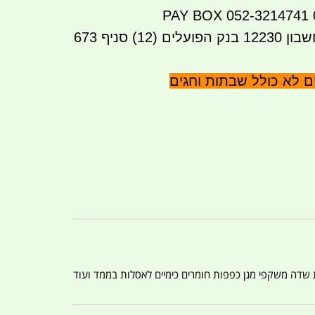
העברה בנקאית לחשבון 12230 בנק הפועלים (12) סניף 673
ת שדה משקפי מגן כפפות חומרים כימיים לאסלות בממד ועוד