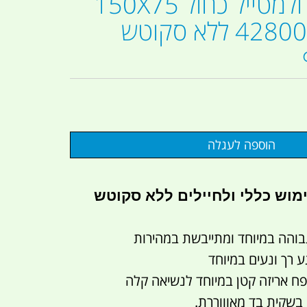
מגבת לחייל ולמטייל כחול 150X75
דגם מקט 428001 ללא סקוטש
וש כללי ולחיילים ללא סקוטש
והה במיוחד ומתייבשת במהירות
רך ונעים במיוחד
 אריזה קטן במיוחד לנשיאה קלה
בשקית בד מאוווררת.