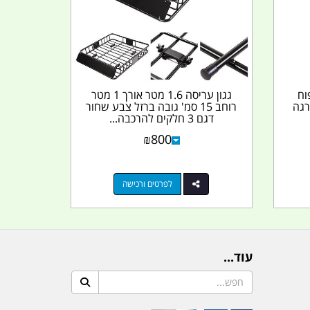
וח
גגון עריסה 1.6 מטר אורך 1 מטר
ברגה
רוחב 15 סמ' גובה ברזל צבע שחור
דגם 3 חלקים להרכבה...
₪
800
לפרטים ורכישה
עוד...