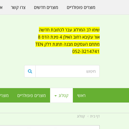
מוצרים פופולריים
מוצרים חדשים
צרו קשר
או
שימו לב המרלוג עבר לכתובת חדשה
אור עקיבא רחוב האילן 4 פינת הדס 8
מתחם העסקים מבנה תחנת דלק TEN
052-3214741
ראשי
קטלוג
מוצרים פופולריים
מוצרי
דף בית
קטלוג