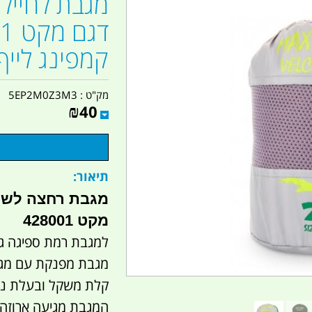
קמפינג לייף
מק"ט :
5EP2M0Z3M3
₪
40
תיאור:
מגבת רחצה לשימ
מקט 428001
למגבת רמת ספיגה גב
מגבת מפנקת עם מגע 
קלת משקל ובעלת נפח
המגבת מגיעה ארוזה 