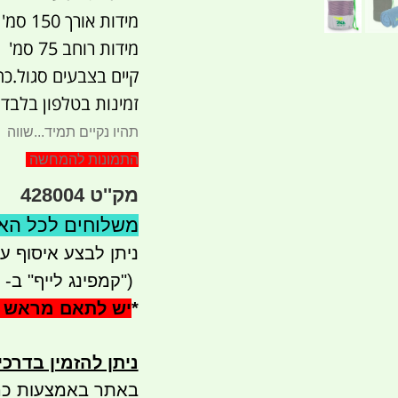
מידות אורך 150 סמ'
מידות רוחב 75 סמ'
קיים בצבעים סגול.כ
זמינות בטלפון בלבד
תהיו נקיים תמיד...שווה
התמונות להמחשה
מק''ט 428004
משלוחים לכל הארץ 41
ניתן לבצע איסוף עצמי - 
")
קמפינג לייף" ב- waze)
*
יש לתאם מראש 
ניתן להזמין בדרכ
באתר באמצעות כר