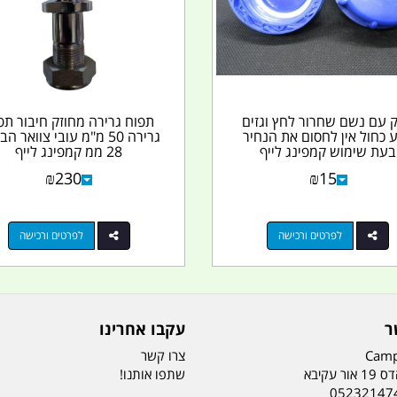
 עם נשם שחרור לחץ וגזים
תפוח גרירה מחוזק חיבור תפ
 כחול אין לחסום את הנחיר
גרירה 50 מ"מ עובי צוואר ה
בעת שימוש קמפינג לייף
28 ממ קמפינג לייף
₪
230
₪
15
לפרטים ורכישה
לפרטים ורכישה
ר
עקבו אחרינו
Camp
צרו קשר
ר עקיבא
שתפו אותנו!
05232147