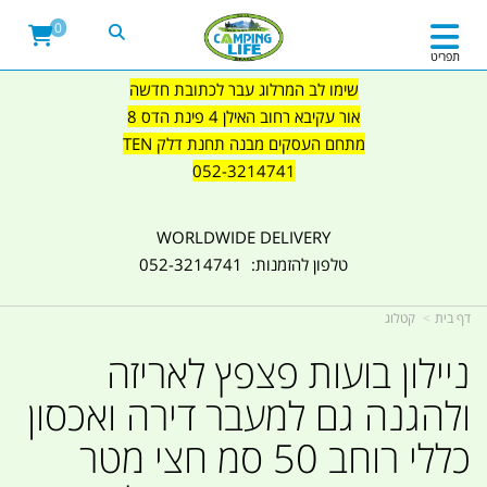
0
תפריט
שימו לב המרלוג עבר לכתובת חדשה
אור עקיבא רחוב האילן 4 פינת הדס 8
מתחם העסקים מבנה תחנת דלק TEN
052-3214741
WORLDWIDE DELIVERY
טלפון להזמנות: 052-3214741
דף בית
קטלוג
ניילון בועות פצפץ לאריזה
ולהגנה גם למעבר דירה ואכסון
כללי רוחב 50 סמ חצי מטר