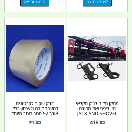
לפרטים ורכישה
לפרטים ורכישה
מתקן תליה לג'ק חקלאי
דבק שקוף לקרטונים
היי ליפט ואת חפירה
למעבר דירה ולאכסון כללי
JACK AND SHOVEL
אורך 92 מטר רוחב מיוחד
HOLDER מגבה מכאני
6 ס''מ קמפינג...
₪
10
₪
180