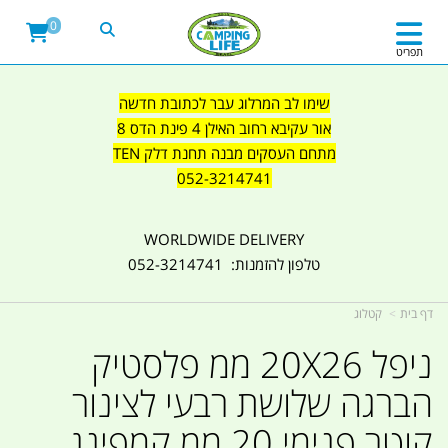
ניפל 18X26 ממ הברגה שלושת רבעי לצינור קוטר פנימי 18 ממ קמפינג לייף
0
תפריט
שימו לב המרלוג עבר לכתובת חדשה
אור עקיבא רחוב האילן 4 פינת הדס 8
מתחם העסקים מבנה תחנת דלק TEN
052-3214741
WORLDWIDE DELIVERY
טלפון להזמנות: 052-3214741
דף בית
קטלוג
ניפל 20X26 ממ פלסטיק
הברגה שלושת רבעי לצינור
קוטר פנימי 20 ממ קמפינג