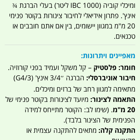
ומיכלי קוביה (IBC 1000 ליטר) בעלי הברגת ¾
אינץ'. פתרון אידיאלי לחיבור צינורות בקוטר פנימי
20 מ"מ במגוון יישומים, בין אם אתם חובבים או
טכנאים.
מאפיינים ויתרונות:
חומר:
פלסטיק
– קל משקל ועמיד בפני קורוזיה.
חיבור אוניברסלי:
הברגה
′′
4
3/
אינץ' (
4/3
G
)
מתאימה למגוון רחב של ברזים ומיכלים.
התאמה לצינור:
מיועד לצינורות בקוטר פנימי של
20 מ"מ
. (שימו לב: הקוטר מתייחס למידה
הפנימית של הצינור בלבד).
התקנה קלה:
מתאים להתקנה עצמית או