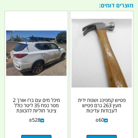
מוצרים דומים:
פטיש קמפינג ושטח ידית
מיכל מים עם ברז אורך 2
מעץ 263 גרם פטיש
מטר נפח 35 ליטר כולל
לעבודות עדינות
צינור חוליות להכוונת
המים ללא חבקים...
₪
528
₪
60