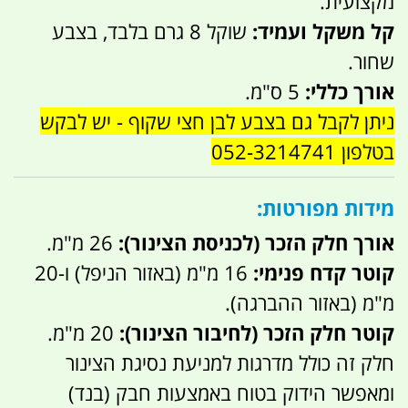
מקצועית.
קל משקל ועמיד:
שוקל 8 גרם בלבד, בצבע
שחור.
אורך כללי:
5 ס"מ.
ניתן לקבל גם בצבע לבן חצי שקוף - יש לבקש
בטלפון 052-3214741
מידות מפורטות:
אורך חלק הזכר (לכניסת הצינור):
26 מ"מ.
קוטר קדח פנימי:
16 מ"מ (באזור הניפל) ו-20
מ"מ (באזור ההברגה).
קוטר חלק הזכר (לחיבור הצינור):
20 מ"מ.
חלק זה כולל מדרגות למניעת נסיגת הצינור
ומאפשר הידוק בטוח באמצעות חבק (בנד)