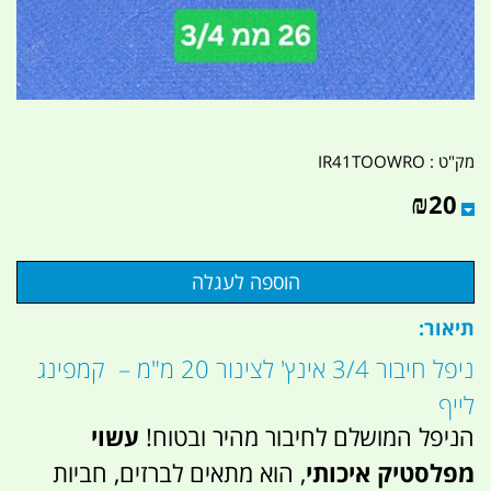
מק"ט :
IR41TOOWRO
₪
20
תיאור:
ניפל חיבור 3/4 אינץ' לצינור 20 מ"מ – קמפינג
לייף
הניפל המושלם לחיבור מהיר ובטוח!
עשוי
מפלסטיק איכותי
, הוא מתאים לברזים, חביות