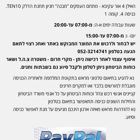
האילן 4 אור עקיבא - מתחם העסקים ''מבנה'' חניון תחנת הדלק TEN10.
כניסה 4. קומה 1
שעות עבודה ימים א-ה:
מ-07:00 עד-20:00
יום- ו:
מ-07:00 עד-15:00
יש לבחור ולרכוש את המוצר המבוקש באתר ואחכ רצוי לתאם
הגעה בטלפון 052-3214741
איסוף עצמי לאחר רכישה ניתן - מקרי חרום - משטרה צ.ה.ל ושאר
כוחות הביטחון ניתן לטלפן ולקבל סיוע גם בשבתות וחגים.
נא להגיע בתיאום טלפוני מראש בתקופת המלחמה ולאחריה הכניסה
מוגבלת למורשים בלבד ואו למקרים חריגים
קניינים אנשי רכש צהל וכוחות הביטחון על כל אגפי משרד הביטחון
והחילות השונים כניסה תתאפשר בתיאום בטלפון
נא להזדהות מראש מאיזה ארגון הינכם מגיעים על מנת לאפשר כניסה
וסיוע.