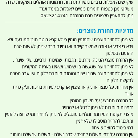
שקי שינה אסלות גרביים גופיות תרמיות חרמוניות אוהלים משקפות שדה
משקפי מגן כפפות חומרים כימיים לאסלות בממד ועוד
ניתן להתעניין טלפונית טרם ההזמנה 0523214741
מדיניות החזרת מוצרים:
לא ניתן להחזיר מוצרים שהמזמין הזמין כי לא קרא היטב תוכן המודעה ולא
וידא כי צבע או צורה שחשב קיימת ואו זמינה דבר שניתן לעשות טרם
ההזמנה בטלפון
אין החזרת מוצרי הגיינה. מזרנים. מגבות. שמיכות. גרביים. שקי שינה .
לא ניתן להחזיר מוצר שנעשה בו שימוש ושאינו באריזה המקורית
לא ניתן להחזיר מוצר שהינו ייצור והזמנה מיוחדת ללקוח ואו עבר הסבה
לבקשת הלקוח
אין אחריות על פנצר או נזק או פיצוץ או קרע לסירות בריכות וג'ק כרית
אוויר
כל החזרה תתבצע על חשבון המזמין
הזמנות מיוחדות לא ניתן לבטל או להחזיר
מוצרי תקופת המלחמה ומלאים מוגבלים לא ניתן להחזיר ומי שרוצה להזמין
ומתכנן להחזיר מוטב לו שלא יזמין
דמי ביטול למוצר 5 אחוז
אין החזרה על דמי משלוח למוצר שכבר נשלח - משלוח שנשלח והוחזר