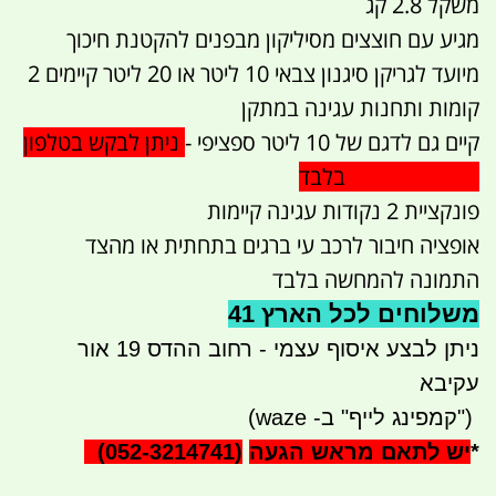
משקל 2.8 קג
מגיע עם חוצצים מסיליקון מבפנים להקטנת חיכוך
מיועד לגריקן סיגנון צבאי 10 ליטר או 20 ליטר קיימים 2
קומות ותחנות עגינה במתקן
קיים גם לדגם של 10 ליטר ספציפי -
ניתן לבקש בטלפון
052-3214741 בלבד
פונקציית 2 נקודות עגינה קיימות
אופציה חיבור לרכב עי ברגים בתחתית או מהצד
התמונה להמחשה בלבד
משלוחים לכל הארץ 41
ניתן לבצע איסוף עצמי - רחוב ההדס 19 אור
עקיבא
")
קמפינג לייף" ב- waze)
*
יש לתאם מראש הגעה
(052-3214741)