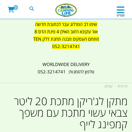
0
תפריט
שימו לב המרלוג עבר לכתובת חדשה
אור עקיבא רחוב האילן 4 פינת הדס 8
מתחם העסקים מבנה תחנת דלק TEN
052-3214741
WORLDWIDE DELIVERY
טלפון להזמנות: 052-3214741
דף בית
קטלוג
מתקן לג'ריקן מתכת 20 ליטר
צבאי עשוי מתכת עם משפך
קמפינג לייף