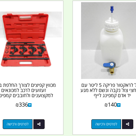
מיכל לראקטור פריקה 5 ליטר עם
מכווץ קפיצים לצורך החלפת ב
חצי צול נקבה ונשם ללא מגע
זעזועים לרכב למכונאים
יד אדם קמפינג לייף
למקצוענים ולחובבים קמפינג.
₪
336
₪
140
לפרטים ורכישה
לפרטים ורכישה