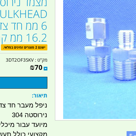
16.2 ממ קמפינג לייף
ישנם 2 מוצרים זמינים במלאי.
מק"ט :
3DT2OF3SKV
₪
70
תיאור:
ניפל מעבר חד צד
נירוסטה 304
מיועד עבור מיכלים
מקצועי כולל תעש