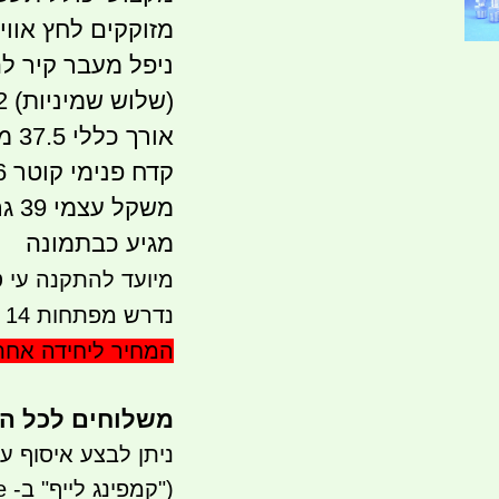
מזוקקים לחץ אווי
(שלוש שמיניות) 16.2 ממ
אורך כללי 37.5 ממ
קדח פנימי קוטר 6 ממ
משקל עצמי 39 גרם
מגיע כבתמונה
מיועד להתקנה עי ט
נדרש מפתחות 14 ממ ומפתח נגדי 17 ממ
המחיר ליחידה אח
משלוחים לכל ה
ניתן לבצע איסוף עצמי- ר
("קמפינג לייף" ב- waze)