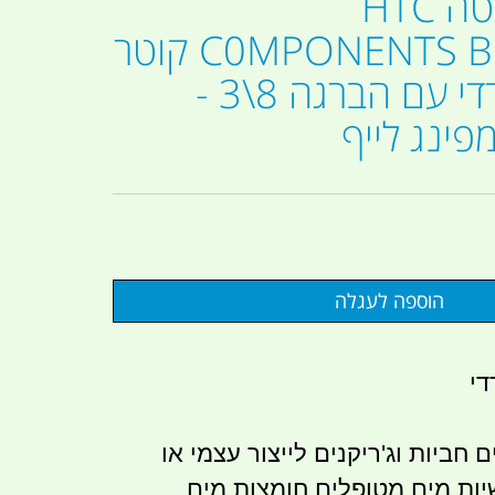
מצמד נירוסטה HTC
C0MPONENTS BULKHEAD קוטר
6 ממ חד צדדי עם הברגה 8\3 -
די
 חביות וג'ריקנים לייצור עצמי או
יות מים מטופלים חומצות מים