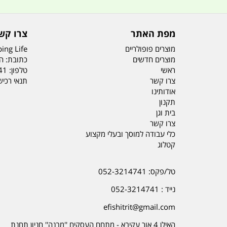
מפת האתר
צרו קש
מוצרים פופולריים
ing Life
מוצרים חדשים
כתובת: הדס 19 או
ראשי
טלפון:
41
צרו קשר
תנאי רכי
אודותינו
תקנון
בית וגן
צרו קשר
כלי עבודה למוסך ובעלי מקצוע
קטלוג
טל/פקס: 052-3214741
נייד : 052-3214741
efishitrit@gmail.com
האילן 4 אור עקיבא - מתחם העסקים ''מבנה'' חניון תחנת