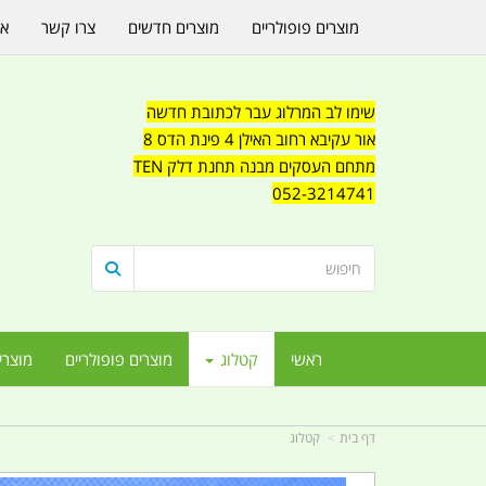
מוצרים פופולריים
מוצרים חדשים
צרו קשר
או
שימו לב המרלוג עבר לכתובת חדשה
אור עקיבא רחוב האילן 4 פינת הדס 8
מתחם העסקים מבנה תחנת דלק TEN
052-3214741
ראשי
קטלוג
מוצרים פופולריים
מוצרי
דף בית
קטלוג