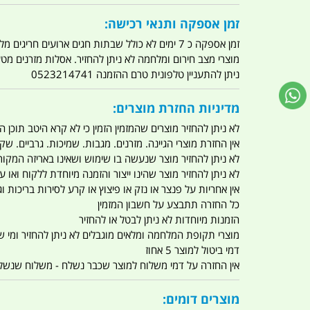
זמן אספקה ותנאי רכישה:
זמן אספקה כ 7 ימים לא כולל שבתות חגים ארועים חריגים מלחמות מגפה מתקפת טרור מתקפת מחשבים
מוצרי מצב חירום ומלחמה לא ניתן להחזיר. אסלות מזרנים מ
ניתן להתעניין טלפונית טרם ההזמנה 0523214741
מדיניות החזרת מוצרים:
לא ניתן להחזיר מוצרים שהמזמין הזמין כי לא קרא היטב תוכן
אין החזרת מוצרי הגיינה. מזרנים. מגבות. שמיכות. גרביים. שקי
לא ניתן להחזיר מוצר שנעשה בו שימוש ושאינו באריזה המקור
לא ניתן להחזיר מוצר שהינו ייצור והזמנה מיוחדת ללקוח וא
אין אחריות על פנצר או נזק או פיצוץ או קרע לסירות בריכות וג'
כל החזרה תתבצע על חשבון המזמין
הזמנות מיוחדות לא ניתן לבטל או להחזיר
מוצרי תקופת המלחמה ומלאים מוגבלים לא ניתן להחזיר ומי שרו
דמי ביטול למוצר 5 אחוז
אין החזרה על דמי משלוח למוצר שכבר נשלח - משלוח שנשלח ו
מוצרים דומים: