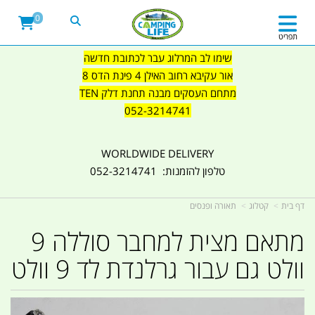
0
תפריט
שימו לב המרלוג עבר לכתובת חדשה
אור עקיבא רחוב האילן 4 פינת הדס 8
מתחם העסקים מבנה תחנת דלק TEN
052-3214741
WORLDWIDE DELIVERY
טלפון להזמנות: 052-3214741
דף בית
קטלוג
תאורה ופנסים
מתאם מצית למחבר סוללה 9
וולט גם עבור גרלנדת לד 9 וולט