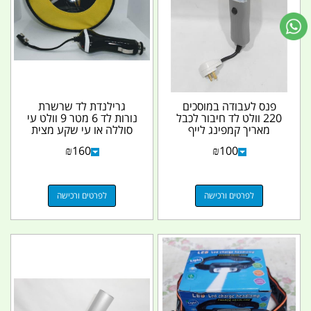
פנס לעבודה במוסכים
גרילנדת לד שרשרת
220 וולט לד חיבור לכבל
נורות לד 6 מטר 9 וולט עי
מאריך קמפינג לייף
סוללה או עי שקע מצית
המחיר כולל סוללה...
₪
160
₪
100
לפרטים ורכישה
לפרטים ורכישה