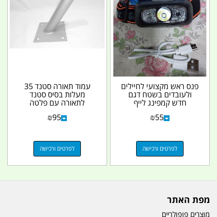
פנס ראש מקצועי לחיילים
עמוד תאורה סטנד 35
ולעובדים בשטח דגם
מעלות בסיס סטנד
חדש קמפינג לייף
לתאורה עם פלטה
15X15 צינור 1.5 צול
₪
95
₪
55
אורך 40...
לפרטים ורכישה
לפרטים ורכישה
מפת האתר
מוצרים פופולריים