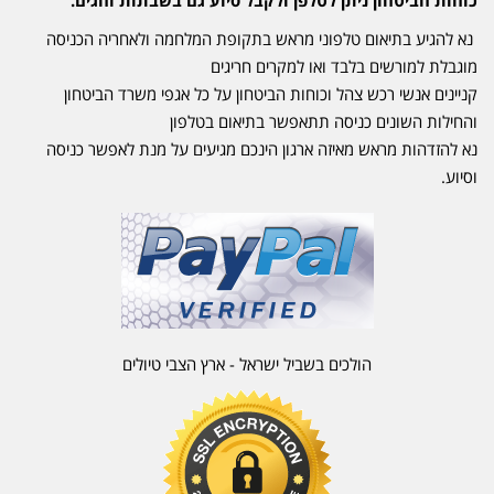
כוחות הביטחון ניתן לטלפן ולקבל סיוע גם בשבתות וחגים.
נא להגיע בתיאום טלפוני מראש בתקופת המלחמה ולאחריה הכניסה
מוגבלת למורשים בלבד ואו למקרים חריגים
קניינים אנשי רכש צהל וכוחות הביטחון על כל אגפי משרד הביטחון
והחילות השונים כניסה תתאפשר בתיאום בטלפון
נא להזדהות מראש מאיזה ארגון הינכם מגיעים על מנת לאפשר כניסה
וסיוע.
הולכים בשביל ישראל - ארץ הצבי טיולים