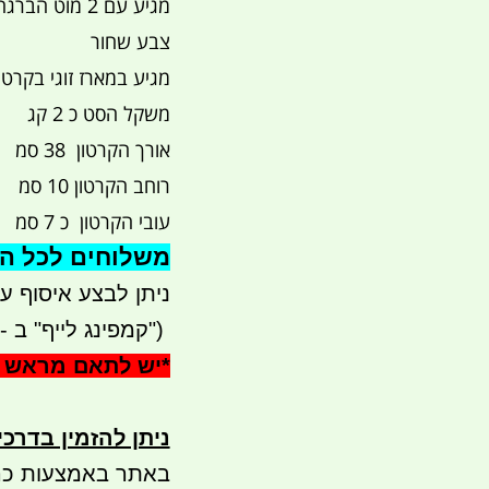
מגיע עם 2 מוט הברגה 37 סמ
צבע שחור
מגיע במארז זוגי בקרטון
משקל הסט כ 2 קג
אורך הקרטון 38 סמ
רוחב הקרטון 10 סמ
עובי הקרטון כ 7 סמ
משלוחים לכל הארץ 
ניתן לבצע איסוף עצמי - 
")
קמפינג לייף" ב - waze)
*
יש לתאם מראש 
ניתן להזמין בדרכ
באתר באמצעות כר