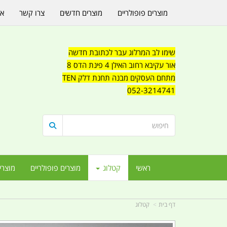
מוצרים פופולריים
מוצרים חדשים
צרו קשר
או
שימו לב המרלוג עבר לכתובת חדשה
אור עקיבא רחוב האילן 4 פינת הדס 8
מתחם העסקים מבנה תחנת דלק TEN
052-3214741
ראשי
קטלוג
מוצרים פופולריים
מוצרי
דף בית
קטלוג