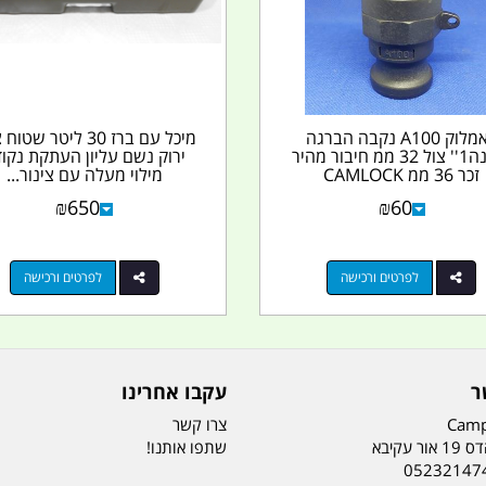
קאמלוק A100 נקבה הברגה
מיכל עם ברז 30 ליטר שט
עדינה1'' צול 32 ממ חיבור מהיר
ירוק נשם עליון העתקת נקו
זכר 36 ממ CAMLOCK
מילוי מעלה עם צינור...
COUPLING...
₪
650
₪
60
לפרטים ורכישה
לפרטים ורכישה
ר
עקבו אחרינו
Camp
צרו קשר
ר עקיבא
שתפו אותנו!
05232147