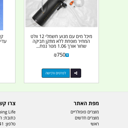
מיכל מים עם מנוע חשמלי 12 וולט
המחיר מופחת ללא מתקן חביקה
שחור אורך 1.06 מטר נפח...
₪
750
לפרטים ורכישה
מפת האתר
צרו קש
מוצרים פופולריים
ing Life
מוצרים חדשים
כתובת: הדס 19 או
ראשי
טלפון:
41