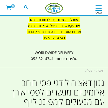
0
תפריט
שימו לב המרלוג עבר לכתובת חדשה
אור עקיבא רחוב האילן 4 פינת הדס 8
מתחם העסקים מבנה תחנת דלק TEN
052-3214741
WORLDWIDE DELIVERY
טלפון להזמנות: 052-3214741
דף בית
קטלוג
גגון דאציה לודגי פסי רוחב
אלומיניום מגשרים לפסי אורך
עם מנעולים קמפינג לייף