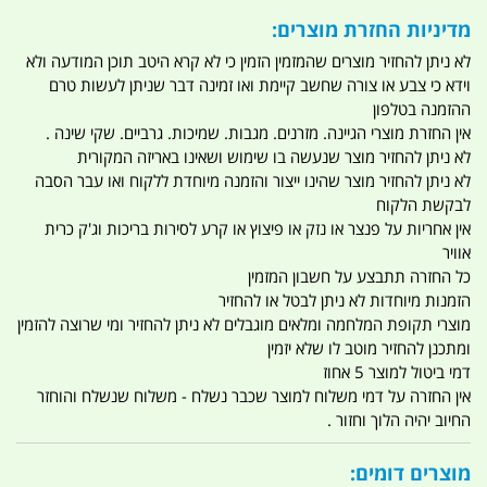
מדיניות החזרת מוצרים:
לא ניתן להחזיר מוצרים שהמזמין הזמין כי לא קרא היטב תוכן המודעה ולא
וידא כי צבע או צורה שחשב קיימת ואו זמינה דבר שניתן לעשות טרם
ההזמנה בטלפון
אין החזרת מוצרי הגיינה. מזרנים. מגבות. שמיכות. גרביים. שקי שינה .
לא ניתן להחזיר מוצר שנעשה בו שימוש ושאינו באריזה המקורית
לא ניתן להחזיר מוצר שהינו ייצור והזמנה מיוחדת ללקוח ואו עבר הסבה
לבקשת הלקוח
אין אחריות על פנצר או נזק או פיצוץ או קרע לסירות בריכות וג'ק כרית
אוויר
כל החזרה תתבצע על חשבון המזמין
הזמנות מיוחדות לא ניתן לבטל או להחזיר
מוצרי תקופת המלחמה ומלאים מוגבלים לא ניתן להחזיר ומי שרוצה להזמין
ומתכנן להחזיר מוטב לו שלא יזמין
דמי ביטול למוצר 5 אחוז
אין החזרה על דמי משלוח למוצר שכבר נשלח - משלוח שנשלח והוחזר
החיוב יהיה הלוך וחזור .
מוצרים דומים: