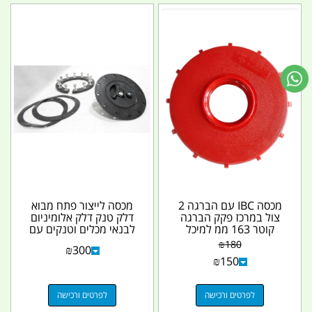
מכסה IBC עם הברגה 2
מכסה לייצור פתח מבוא
צול במרכז פקק הברגה
דלק טנק דלק אלומיניום
קוטר 163 ממ למיכל
לבנאי מכלים וטנקים עם
1000 ליטר צבע אדום...
12 ברגים קמפינג...
₪
180
₪
300
₪
150
לפרטים ורכישה
לפרטים ורכישה