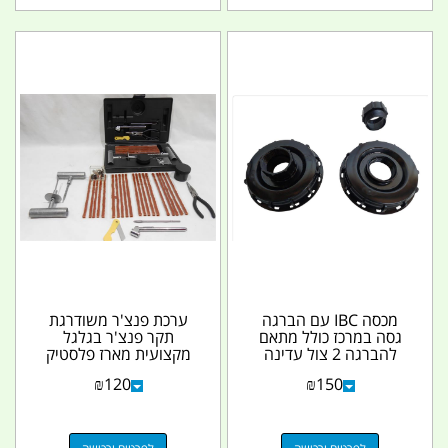
מכסה IBC עם הברגה
ערכת פנצ'ר משודרגת
גסה במרכז כולל מתאם
תקר פנצ'ר בגלגל
להברגה 2 צול עדינה
מקצועית מארז פלסטיק
פקק הברגה למיכל
לחילוץ במקרי חרום
₪
120
₪
150
1000...
בשטח...