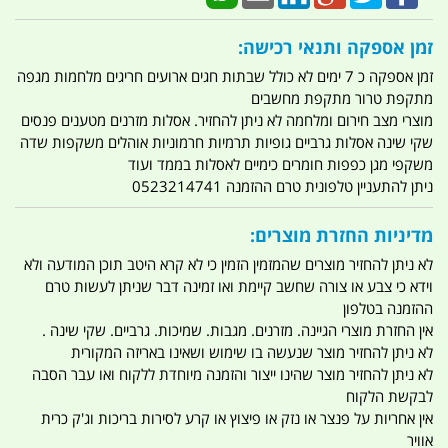
זמן אספקה ותנאי רכישה:
זמן אספקה כ 7 ימים לא כולל שבתות חגים ארועים חריגים מלחמות מגפה
מתקפת טרור מתקפת מחשבים
מוצרי מצב חירום ומלחמה לא ניתן להחזיר. אסלות מזרנים מטענים פנסים
שקי שינה אסלות גרביים גופיות תרמיות חרמוניות אוהלים משקפות שדה
משקפי מגן כפפות חומרים כימיים לאסלות בממד ועוד
ניתן להתעניין טלפונית טרם ההזמנה 0523214741
מדיניות החזרת מוצרים:
לא ניתן להחזיר מוצרים שהמזמין הזמין כי לא קרא היטב תוכן המודעה ולא
וידא כי צבע או צורה שחשב קיימת ואו זמינה דבר שניתן לעשות טרם
ההזמנה בטלפון
אין החזרת מוצרי הגיינה. מזרנים. מגבות. שמיכות. גרביים. שקי שינה .
לא ניתן להחזיר מוצר שנעשה בו שימוש ושאינו באריזה המקורית
לא ניתן להחזיר מוצר שהינו ייצור והזמנה מיוחדת ללקוח ואו עבר הסבה
לבקשת הלקוח
אין אחריות על פנצר או נזק או פיצוץ או קרע לסירות בריכות וג'ק כרית
אוויר