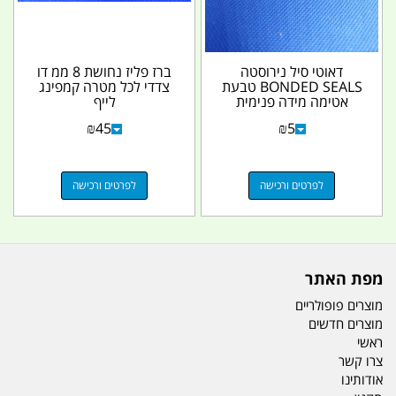
דאוטי סיל נירוסטה
ברז פליז נחושת 8 ממ דו
BONDED SEALS טבעת
צדדי לכל מטרה קמפינג
אטימה מידה פנימית
לייף
שלוש שמיניות 8\3 MM
₪
45
₪
5
16...
לפרטים ורכישה
לפרטים ורכישה
מפת האתר
מוצרים פופולריים
מוצרים חדשים
ראשי
צרו קשר
אודותינו