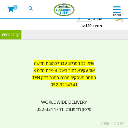
20LITRE WATER CONTAINER WITH TAP
0
CAMPINGLIFE ISRAEL קמפינג לייף
תפריט
כמות:
מחיר: ₪120
שימו לב המרלוג עבר לכתובת חדשה
אור עקיבא רחוב האילן 4 פינת הדס 8
מתחם העסקים מבנה תחנת דלק TEN
052-3214741
WORLDWIDE DELIVERY
טלפון להזמנות: 052-3214741
דף בית
קטלוג