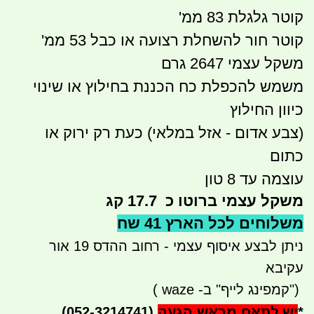
קוטר גלגלת 83 ממ'
קוטר חור להשחלת רצועה או כבל 53 ממ'
משקל עצמי 2647 גרם
משמש להכפלת כח הכננת בחילוץ או שינוי
כיוון החילוץ
(צבע אדום - אזל במלאי) כעת רק ירוק או
כתום
עוצמה עד 8 טון
משקל עצמי ברוטו כ 17.7 קג
משלוחים לכל הארץ 41 שח
ניתן לבצע איסוף עצמי - רחוב ההדס 19 אור
עקיבא
")
קמפינג לייף" ב-
waze
)
*
יש לתאם מראש הגעה
(052-3214741)