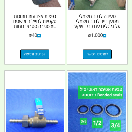
טעינה לרכב חשמלי
כפפות אצבעות חתוכות
מטען נייד לרכב חשמלי
טקטיות לחיילים ולשטח
על גלגלים עם כבל ושקע
XL סגירה סטרצ' נוחות
תקע מטען משומש...
ושומרות על כפות...
₪
40
₪
1,000
לפרטים ורכישה
לפרטים ורכישה