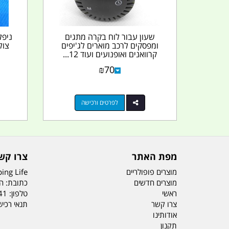
שעון עבור לוח בקרה מתגים
ומפסקים לרכב מוארים לג'יפים
קרוואנים ואופנועים ועוד 12...
₪
70
לפרטים ורכישה
מפת האתר
צרו קש
מוצרים פופולריים
ing Life
מוצרים חדשים
כתובת: הדס 19 או
ראשי
טלפון:
41
צרו קשר
תנאי רכי
אודותינו
תקנון