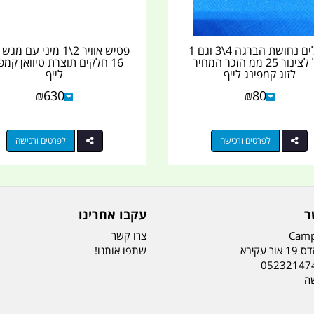
ניפלים נחושת הברגה 4\3 וגם 1
פטיש אוויר 2\1 מיני עם מ
צול לצינור 25 ממ הזכר המחיר
16 חלקים תוצרת טיוואן קמפ
לזוג קמפינג לייף
לייף
₪
630
₪
80
לפרטים ורכישה
לפרטים ורכישה
ר
עקבו אחרינו
Camp
צרו קשר
ר עקיבא
שתפו אותנו!
05232147
שה