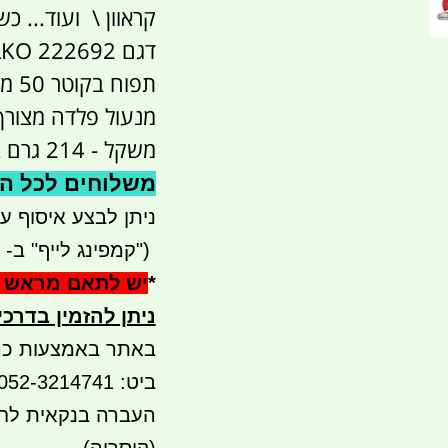
קראוון \ ועוד... כ
דגם ALKO 222692
תפוח בקוטר 50 ממ' דגם ישראלי וחזק מאוד.
מנעול פלדה מצורף עם 2 מ
משקל - 214 גרם ברוטו באריזה
משלוחים לכל הארץ 
ניתן לבצע איסוף עצמי - 
")
קמפינג לייף" ב- waze)
*
יש לתאם מראש 
ניתן להזמין בדרכ
באתר באמצעות כר
ביט: 052-3214741