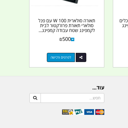
גש כלים
תאורה סולארית 100 W עם פנל
ינג
סולארי תאורת פרוז'קטור לבית
לקמפינג שטח עבודה קמפינג...
₪
500
לפרטים ורכישה
עוד...