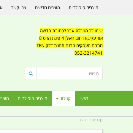
מוצרים פופולריים
מוצרים חדשים
צרו קשר
או
שימו לב המרלוג עבר לכתובת חדשה
אור עקיבא רחוב האילן 4 פינת הדס 8
מתחם העסקים מבנה תחנת דלק TEN
052-3214741
ראשי
קטלוג
מוצרים פופולריים
מוצרי
דף בית
קטלוג