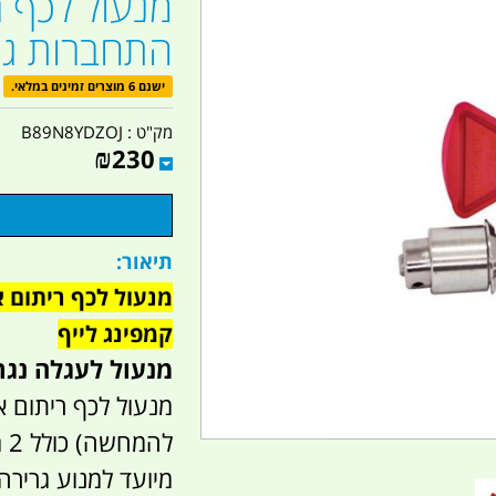
מנעול לכף ר
התחברות גור
ישנם 6 מוצרים זמינים במלאי.
מק"ט :
B89N8YDZOJ
₪
230
תיאור:
מנעול לכף ריתום 
קמפינג לייף
מנעול לעגלה נגר
מנעול לכף ריתום א
להמחשה) כולל 2 מפתחות.
מיועד למנוע גרירה