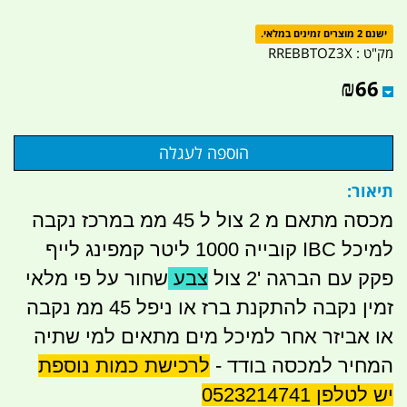
ישנם 2 מוצרים זמינים במלאי.
מק"ט :
RREBBTOZ3X
₪
66
תיאור:
מכסה מתאם מ 2 צול ל 45 ממ במרכז נקבה
למיכל IBC קובייה 1000 ליטר קמפינג לייף
פקק עם הברגה '2 צול
צבע
שחור על פי מלאי
זמין נקבה להתקנת ברז או ניפל 45 ממ נקבה
או אביזר אחר למיכל מים מתאים למי שתיה
המחיר למכסה בודד -
לרכישת כמות נוספת
יש לטלפן 0523214741