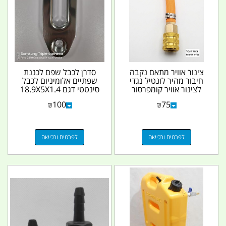
צינור אוויר מתאם נקבה
סדרן לכבל שפם לכננת
חיבור מהיר לונטיל נגדי
שפתיים אלומיניום לכבל
לצינור אוויר קומפרסור
סינטטי דגם 18.9X5X1.4
תעשיתי קמפינג...
SYNTETIC ROPE...
₪
100
₪
75
לפרטים ורכישה
לפרטים ורכישה