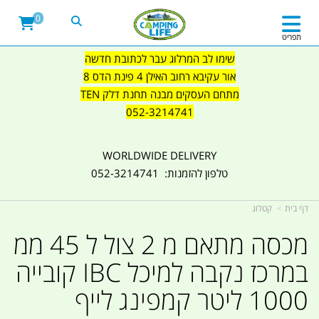
0
תפריט
שימו לב המרלוג עבר לכתובת חדשה
אור עקיבא רחוב האילן 4 פינת הדס 8
מתחם העסקים מבנה תחנת דלק TEN
052-3214741
WORLDWIDE DELIVERY
טלפון להזמנות: 052-3214741
דף בית
קטלוג
מכסה מתאם מ 2 צול ל 45 ממ
במרכז נקבה למיכל IBC קובייה
1000 ליטר קמפינג לייף