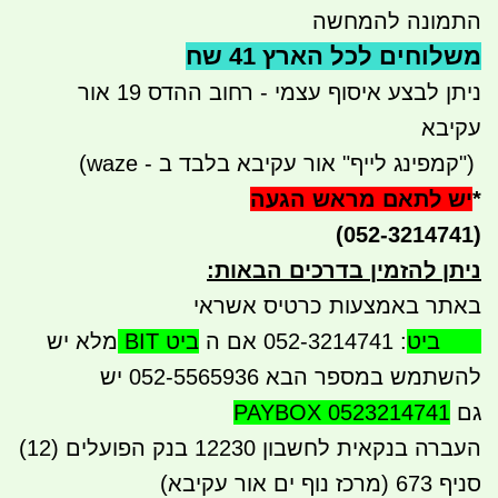
התמונה להמחשה
משלוחים לכל הארץ 41 שח
ניתן לבצע איסוף עצמי - רחוב ההדס 19 אור
עקיבא
")
קמפינג לייף" אור עקיבא בלבד ב - waze)
*
יש לתאם מראש הגעה
(052-3214741)
ניתן להזמין בדרכים הבאות
:
באתר באמצעות כרטיס אשראי
BIT ביט
: 052-3214741 אם ה
ביט BIT
מלא יש
להשתמש במספר הבא 052-5565936 יש
גם
PAYBOX 0523214741
העברה בנקאית לחשבון 12230 בנק הפועלים (12)
סניף 673 (מרכז נוף ים אור עקיבא)