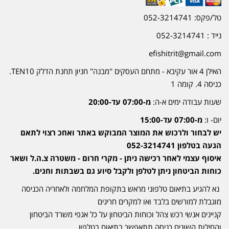
טל/פקס: 052-3214741
נייד : 052-3214741
efishitrit@gmail.com
האילן 4 אור עקיבא - מתחם העסקים ''מבנה'' חניון תחנת הדלק TEN10.
כניסה 4. קומה 1
שעות עבודה ימים א-ה:
מ-07:00 עד-20:00
יום- ו:
מ-07:00 עד-15:00
יש לבחור ולרכוש את המוצר המבוקש באתר ואחכ רצוי לתאם
הגעה בטלפון 052-3214741
איסוף עצמי לאחר רכישה ניתן - מקרי חרום - משטרה צ.ה.ל ושאר
כוחות הביטחון ניתן לטלפן ולקבל סיוע גם בשבתות וחגים.
נא להגיע בתיאום טלפוני מראש בתקופת המלחמה ולאחריה הכניסה
מוגבלת למורשים בלבד ואו למקרים חריגים
קניינים אנשי רכש צהל וכוחות הביטחון על כל אגפי משרד הביטחון
והחילות השונים כניסה תתאפשר בתיאום בטלפון