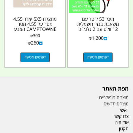
מיכל 53 ליטר עם
מחצלת 5X5 יארד 4.55
משאבת בנזין חשמלית
מטר על 4.55 מטר
12 וולט עם 2 גלגלים
CAMPTOWNE הצבע
מתאים לבנזין עם צינור...
להמחשה בלבד קמפינג
₪
300
₪
1,200
לייף
₪
260
לפרטים ורכישה
לפרטים ורכישה
מפת האתר
מוצרים פופולריים
מוצרים חדשים
ראשי
צרו קשר
אודותינו
תקנון