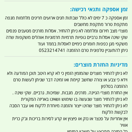
זמן אספקה ותנאי רכישה:
זמן אספקה כ 7 ימים לא כולל שבתות חגים ארועים חריגים מלחמות מגפה
מתקפת טרור מתקפת מחשבים
מוצרי מצב חירום ומלחמה לא ניתן להחזיר. אסלות מזרנים מטענים פנסים
שקי שינה אסלות גרביים גופיות תרמיות חרמוניות אוהלים משקפות שדה
משקפי מגן כפפות חומרים כימיים לאסלות בממד ועוד
ניתן להתעניין טלפונית טרם ההזמנה 0523214741
מדיניות החזרת מוצרים:
לא ניתן להחזיר מוצרים שהמזמין הזמין כי לא קרא היטב תוכן המודעה ולא
וידא כי צבע או צורה שחשב קיימת ואו זמינה דבר שניתן לעשות טרם
ההזמנה בטלפון
אין החזרת מוצרי הגיינה. מזרנים. מגבות. שמיכות. גרביים. שקי שינה .
לא ניתן להחזיר מוצר שנעשה בו שימוש ושאינו באריזה המקורית
לא ניתן להחזיר מוצר שהינו ייצור והזמנה מיוחדת ללקוח ואו עבר הסבה
לבקשת הלקוח
אין אחריות על פנצר או נזק או פיצוץ או קרע לסירות בריכות וג'ק כרית
אוויר
כל החזרה תתבצע על חשבון המזמין