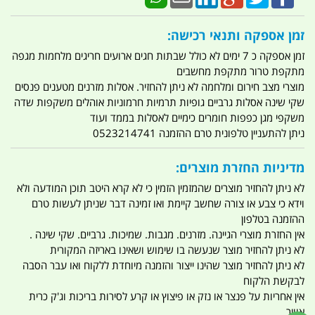
זמן אספקה ותנאי רכישה:
זמן אספקה כ 7 ימים לא כולל שבתות חגים ארועים חריגים מלחמות מגפה
מתקפת טרור מתקפת מחשבים
מוצרי מצב חירום ומלחמה לא ניתן להחזיר. אסלות מזרנים מטענים פנסים
שקי שינה אסלות גרביים גופיות תרמיות חרמוניות אוהלים משקפות שדה
משקפי מגן כפפות חומרים כימיים לאסלות בממד ועוד
ניתן להתעניין טלפונית טרם ההזמנה 0523214741
מדיניות החזרת מוצרים:
לא ניתן להחזיר מוצרים שהמזמין הזמין כי לא קרא היטב תוכן המודעה ולא
וידא כי צבע או צורה שחשב קיימת ואו זמינה דבר שניתן לעשות טרם
ההזמנה בטלפון
אין החזרת מוצרי הגיינה. מזרנים. מגבות. שמיכות. גרביים. שקי שינה .
לא ניתן להחזיר מוצר שנעשה בו שימוש ושאינו באריזה המקורית
לא ניתן להחזיר מוצר שהינו ייצור והזמנה מיוחדת ללקוח ואו עבר הסבה
לבקשת הלקוח
אין אחריות על פנצר או נזק או פיצוץ או קרע לסירות בריכות וג'ק כרית
אוויר