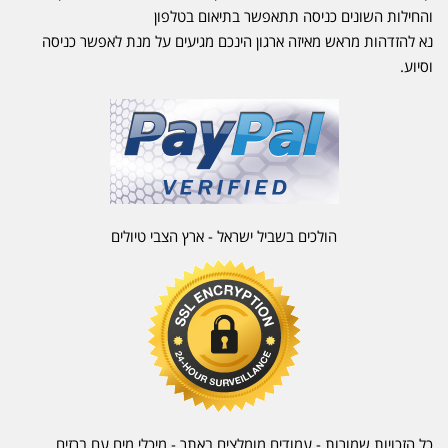
והחילות השונים כניסה תתאפשר בתיאום בטלפון
נא להזדהות מראש מאיזה ארגון הינכם מגיעים על מנת לאפשר כניסה
וסיוע.
הולכים בשביל ישראל - ארץ הצבי טיולים
כל הזכויות שמורות - עמודים מומלצים באתר - מיכלי מים עם ברזים