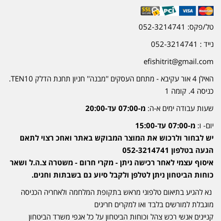
טל/פקס: 052-3214741
נייד : 052-3214741
efishitrit@gmail.com
האילן 4 אור עקיבא - מתחם העסקים ''מבנה'' חניון תחנת הדלק TEN10.
כניסה 4. קומה 1
שעות עבודה ימים א-ה:
מ-07:00 עד-20:00
יום- ו:
מ-07:00 עד-15:00
יש לבחור ולרכוש את המוצר המבוקש באתר ואחכ רצוי לתאם
הגעה בטלפון 052-3214741
איסוף עצמי לאחר רכישה ניתן - מקרי חרום - משטרה צ.ה.ל ושאר
כוחות הביטחון ניתן לטלפן ולקבל סיוע גם בשבתות וחגים.
נא להגיע בתיאום טלפוני מראש בתקופת המלחמה ולאחריה הכניסה
מוגבלת למורשים בלבד ואו למקרים חריגים
קניינים אנשי רכש צהל וכוחות הביטחון על כל אגפי משרד הביטחון