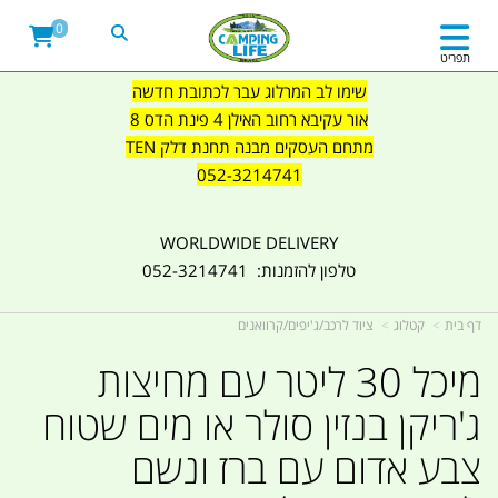
0
תפריט
שימו לב המרלוג עבר לכתובת חדשה
אור עקיבא רחוב האילן 4 פינת הדס 8
מתחם העסקים מבנה תחנת דלק TEN
052-3214741
WORLDWIDE DELIVERY
טלפון להזמנות: 052-3214741
דף בית
קטלוג
ציוד לרכב/ג'יפים/קרוואנים
מיכל 30 ליטר עם מחיצות
ג'ריקן בנזין סולר או מים שטוח
צבע אדום עם ברז ונשם